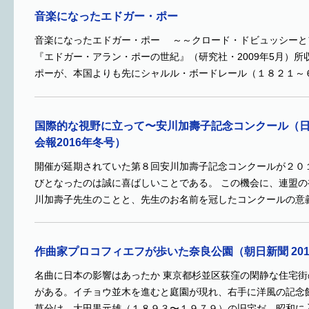
音楽になったエドガー・ポー
音楽になったエドガー・ポー ～～クロード・ドビュッシーと
『エドガー・アラン・ポーの世紀』（研究社・2009年5月）所
ポーが、本国よりも先にシャルル・ボードレール（１８２１～
国際的な視野に立って〜安川加壽子記念コンクール（
会報2016年冬号）
開催が延期されていた第８回安川加壽子記念コンクールが２０
びとなったのは誠に喜ばしいことである。 この機会に、連盟
川加壽子先生のことと、先生のお名前を冠したコンクールの意
作曲家プロコフィエフが歩いた奈良公園（朝日新聞 201
名曲に日本の影響はあったか 東京都杉並区荻窪の閑静な住宅
がある。イチョウ並木を進むと庭園が現れ、右手に洋風の記念
草分け、大田黒元雄（１８９３〜１９７９）の旧宅だ。昭和に