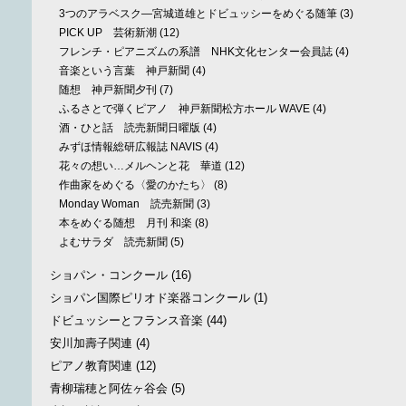
3つのアラベスク—宮城道雄とドビュッシーをめぐる随筆
(3)
PICK UP 芸術新潮
(12)
フレンチ・ピアニズムの系譜 NHK文化センター会員誌
(4)
音楽という言葉 神戸新聞
(4)
随想 神戸新聞夕刊
(7)
ふるさとで弾くピアノ 神戸新聞松方ホール WAVE
(4)
酒・ひと話 読売新聞日曜版
(4)
みずほ情報総研広報誌 NAVIS
(4)
花々の想い…メルヘンと花 華道
(12)
作曲家をめぐる〈愛のかたち〉
(8)
Monday Woman 読売新聞
(3)
本をめぐる随想 月刊 和楽
(8)
よむサラダ 読売新聞
(5)
ショパン・コンクール
(16)
ショパン国際ピリオド楽器コンクール
(1)
ドビュッシーとフランス音楽
(44)
安川加壽子関連
(4)
ピアノ教育関連
(12)
青柳瑞穂と阿佐ヶ谷会
(5)