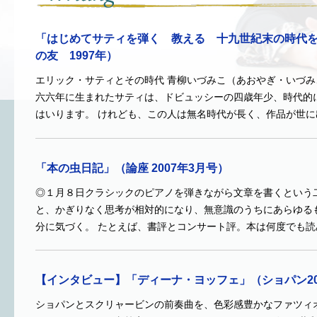
「はじめてサティを弾く 教える 十九世紀末の時代
の友 1997年）
エリック・サティとその時代 青柳いづみこ（あおやぎ・いづみ
六六年に生まれたサティは、ドビュッシーの四歳年少、時代的
はいります。 けれども、この人は無名時代が長く、作品が世に
「本の虫日記」（論座 2007年3月号）
◎１月８日クラシックのピアノを弾きながら文章を書くという
と、かぎりなく思考が相対的になり、無意識のうちにあらゆる
分に気づく。 たとえば、書評とコンサート評。本は何度でも読
【インタビュー】「ディーナ・ヨッフェ」（ショパン20
ショパンとスクリャービンの前奏曲を、色彩感豊かなファツィ