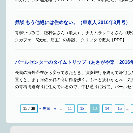
鼎談 もう他処には住めない。（東京人 2016年3月号）
青柳いづみこ、穂村弘さん（歌人）、ナカムラクニオさん（映
クカフェ「6次元」店主）の鼎談。 クリックで拡大【PDF】
パールセンターのタイムトリップ（あさがや楽 2016年
長期の海外滞在から戻ってきたとき、演奏旅行を終えて帰宅し
置くと、まず阿佐ヶ谷の商店街を歩く。ふっと疲れがとれ、気
の青梅街道寄りに住んでいるので、中杉通りに出て、パールセ
13 / 38
« 先頭
«
...
11
12
13
14
15
...