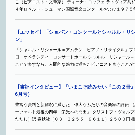
こ（ピアニスト・文筆家） ディーナ・ヨッフェ ラトヴィア共
４年ロベルト・シューマン国際音楽コンクールおよび１９７５
【エッセイ】「ショパン・コンクールとシャルル・リ
ン」
「シャルル・リシャール＝アムラン ピアノ・リサイタル」プログラ
日 オペラシティ・コンサートホール シャルル・リシャール
ことで表すなら、人間的な魅力に満ちたピアニスト言うことが
【書評インタビュー】「いまこそ読みたい『この２冊』」
6月号）
豊富な資料と新解釈に満ちた、偉大なふたりの音楽家の評伝 （
ーツァルト最後の四年 栄光への門出』 クリストフ・ヴォル
ただし）訳 春秋社（０３・３２５５・９６１１）２５００円 