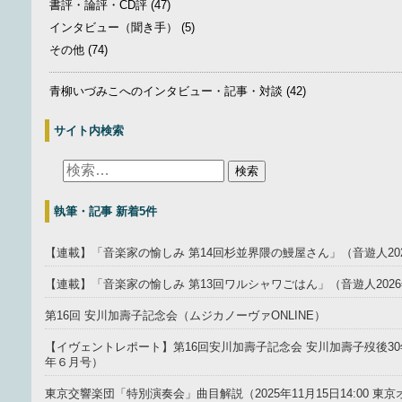
書評・論評・CD評
(47)
インタビュー（聞き手）
(5)
その他
(74)
青柳いづみこへのインタビュー・記事・対談
(42)
サイト内検索
執筆・記事 新着5件
【連載】「音楽家の愉しみ 第14回杉並界隈の鰻屋さん」（音遊人20
【連載】「音楽家の愉しみ 第13回ワルシャワごはん」（音遊人202
第16回 安川加壽子記念会（ムジカノーヴァONLINE）
【イヴェントレポート】第16回安川加壽子記念会 安川加壽子歿後30年
年６月号）
東京交響楽団「特別演奏会」曲目解説（2025年11月15日14:00 