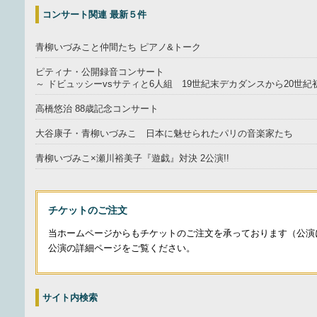
コンサート関連 最新５件
青柳いづみこと仲間たち ピアノ&トーク
ピティナ・公開録音コンサート
～ ドビュッシーvsサティと6人組 19世紀末デカダンスから20世
高橋悠治 88歳記念コンサート
大谷康子・青柳いづみこ 日本に魅せられたパリの音楽家たち
青柳いづみこ×瀬川裕美子『遊戯』対決 2公演!!
チケットのご注文
当ホームページからもチケットのご注文を承っております（公演
公演の詳細ページをご覧ください。
サイト内検索