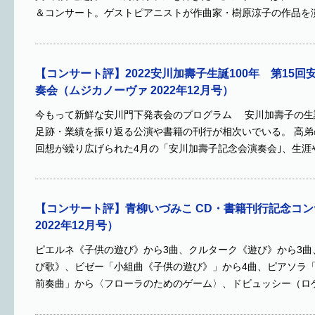
＆コンサート。ゲストピアニストが作曲家・樹原涼子の作品を
【コンサート評】2022安川加壽子生誕100年 第15
奏会（ムジカノーヴァ 2022年12月号）
今もって新鮮な安川門下発表会のプログラム 安川加壽子の生誕
足跡・業績を振り返る公演や書籍の刊行が相次いでいる。 高
回想が繰り広げられた4月の「安川加壽子記念会演奏会｣、生涯
【コンサート評】青柳いづみこ CD・書籍刊行記念コ
2022年12月号）
ピエルネ《子供の遊び》から3曲、クルターク《遊び》から3曲
び歌》、ビゼー「小組曲《子供の遊び》」から4曲、ピアソラ「
前奏曲」から〈フローラのためのゲーム〉、ドビュッシー（ロ