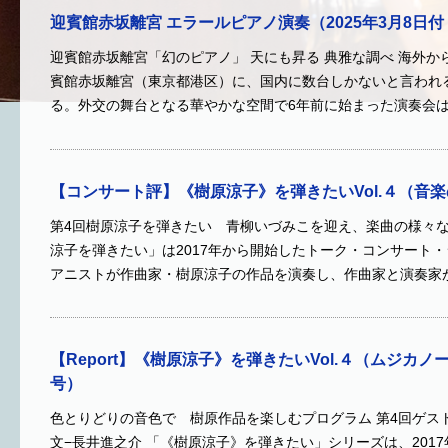
迎賓館赤坂離宮 エラールピアノ演奏（2025年3月8日付
迎賓館赤坂離宮「幻のピアノ」 天にも昇る 典雅な調べ 海外か
賓館赤坂離宮（東京都港区）に、国内に数台しかないと言われ
る。外交の舞台となる華やかな空間で6年前に始まった演奏会
【コンサート評】《樹原涼子》を弾きたいVol.４（音楽の
第4回樹原涼子を弾きたい 青柳いづみこを迎え、楽曲の様々な
涼子を弾きたい」は2017年から開始したトーク・コンサート
アニストが作曲家・樹原涼子の作品を演奏し、作曲家と演奏家
【Report】《樹原涼子》を弾きたいVol.４（ムジカノー
号）
色とりどりの音色で 樹原作品を楽しむプログラム 第4回ゲス
文−長井進之介 「《樹原涼子》を弾きたい」シリーズは、201