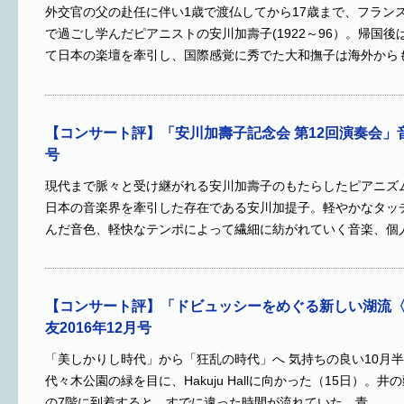
外交官の父の赴任に伴い1歳で渡仏してから17歳まで、フラン
で過ごし学んだピアニストの安川加壽子(1922～96）。帰国
て日本の楽壇を牽引し、国際感覚に秀でた大和撫子は海外から
【コンサート評】「安川加壽子記念会 第12回演奏会」音楽
号
現代まで脈々と受け継がれる安川加壽子のもたらしたピアニズ
日本の音楽界を牽引した存在である安川加提子。軽やかなタッ
んだ音色、軽快なテンポによって繊細に紡がれていく音楽、個
【コンサート評】「ドビュッシーをめぐる新しい湖流〈1
友2016年12月号
「美しかりし時代」から「狂乱の時代」へ 気持ちの良い10月
代々木公園の緑を目に、Hakuju Hallに向かった（15日）。
の7階に到着すると、すでに違った時間が流れていた。青…