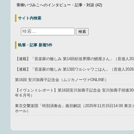
青柳いづみこへのインタビュー・記事・対談
(42)
サイト内検索
執筆・記事 新着5件
【連載】「音楽家の愉しみ 第14回杉並界隈の鰻屋さん」（音遊人20
【連載】「音楽家の愉しみ 第13回ワルシャワごはん」（音遊人202
第16回 安川加壽子記念会（ムジカノーヴァONLINE）
【イヴェントレポート】第16回安川加壽子記念会 安川加壽子歿後30年
年６月号）
東京交響楽団「特別演奏会」曲目解説（2025年11月15日14:00 
ホール）