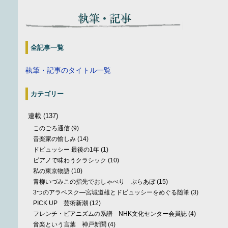
全記事一覧
執筆・記事のタイトル一覧
カテゴリー
連載
(137)
このごろ通信
(9)
音楽家の愉しみ
(14)
ドビュッシー 最後の1年
(1)
ピアノで味わうクラシック
(10)
私の東京物語
(10)
青柳いづみこの指先でおしゃべり ぶらあぼ
(15)
3つのアラベスク—宮城道雄とドビュッシーをめぐる随筆
(3)
PICK UP 芸術新潮
(12)
フレンチ・ピアニズムの系譜 NHK文化センター会員誌
(4)
音楽という言葉 神戸新聞
(4)