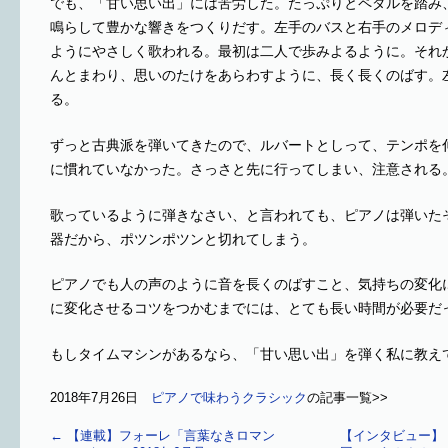
でも、「甘い思い出」には苦労した。たっぷりとペダルを踏み
鳴らして豊かな響きをつくりだす。左手のバスと右手のメロデ
ようにやさしく歌われる。最初は二人で歩みよるように。それ
んとまわり、思いのたけをあらわすように、長く長くのばす。
る。
ずっと古典派を弾いてきたので、ルバートとしって、テンポを
に慣れていなかった。さっさと先に行ってしまい、注意される
歌っているように弾きなさい、と言われても、ピアノは弾いた
器だから、ポツンポツンと切れてしまう。
ピアノでも人の声のように音を長くのばすこと、気持ちの変化
に変化させるコツをつかむまでには、とても長い時間が必要だ
もしタイムマシンがあるなら、「甘い思い出」を弾く私に教え
2018年7月26日
ピアノで味わうクラシック
の記事一覧>>
←
【連載】フォーレ「言葉なきロマン
【インタビュー】