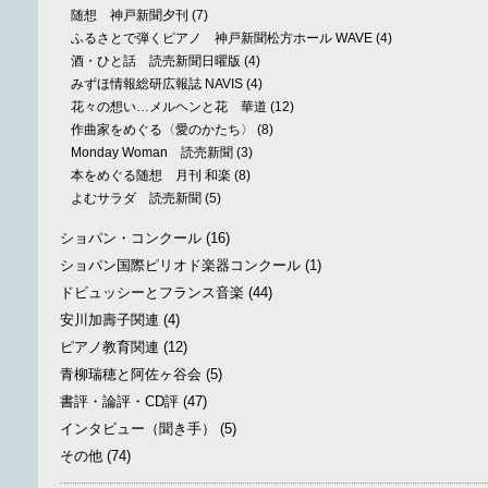
随想 神戸新聞夕刊
(7)
ふるさとで弾くピアノ 神戸新聞松方ホール WAVE
(4)
酒・ひと話 読売新聞日曜版
(4)
みずほ情報総研広報誌 NAVIS
(4)
花々の想い…メルヘンと花 華道
(12)
作曲家をめぐる〈愛のかたち〉
(8)
Monday Woman 読売新聞
(3)
本をめぐる随想 月刊 和楽
(8)
よむサラダ 読売新聞
(5)
ショパン・コンクール
(16)
ショパン国際ピリオド楽器コンクール
(1)
ドビュッシーとフランス音楽
(44)
安川加壽子関連
(4)
ピアノ教育関連
(12)
青柳瑞穂と阿佐ヶ谷会
(5)
書評・論評・CD評
(47)
インタビュー（聞き手）
(5)
その他
(74)