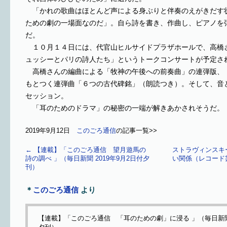
「かれの歌曲はほとんど声による身ぶりと伴奏のえがきだす
ための劇の一場面なのだ」。自ら詩を書き、作曲し、ピアノを
だ。
１０月１４日には、代官山ヒルサイドプラザホールで、高橋
ュッシーとパリの詩人たち」というトークコンサートが予定さ
高橋さんの編曲による「牧神の午後への前奏曲」の連弾版、
もとつく連弾曲「６つの古代碑銘」（朗読つき）。そして、音
セッション。
「耳のためのドラマ」の秘密の一端が解きあかされそうだ。
2019年9月12日
このごろ通信
の記事一覧>>
←
【連載】「このごろ通信 望月遊馬の
ストラヴィンスキ
詩の調べ 」（毎日新聞 2019年9月2日付夕
い関係（レコード芸
刊）
＊
このごろ通信
より
【連載】「このごろ通信 「耳のための劇」に浸る 」（毎日新聞 