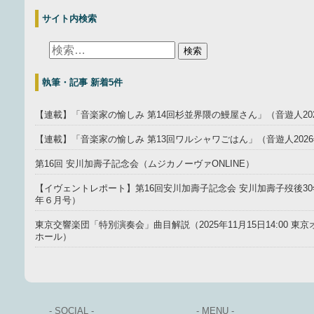
サイト内検索
執筆・記事 新着5件
【連載】「音楽家の愉しみ 第14回杉並界隈の鰻屋さん」（音遊人20
【連載】「音楽家の愉しみ 第13回ワルシャワごはん」（音遊人202
第16回 安川加壽子記念会（ムジカノーヴァONLINE）
【イヴェントレポート】第16回安川加壽子記念会 安川加壽子歿後30年
年６月号）
東京交響楽団「特別演奏会」曲目解説（2025年11月15日14:00 
ホール）
- SOCIAL -
- MENU -