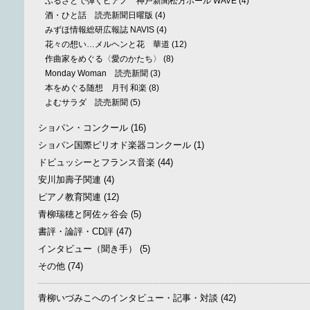
ふるさとで弾くピアノ 神戸新聞松方ホール WAVE
(4)
酒・ひと話 読売新聞日曜版
(4)
みずほ情報総研広報誌 NAVIS
(4)
花々の想い…メルヘンと花 華道
(12)
作曲家をめぐる〈愛のかたち〉
(8)
Monday Woman 読売新聞
(3)
本をめぐる随想 月刊 和楽
(8)
よむサラダ 読売新聞
(5)
ショパン・コンクール
(16)
ショパン国際ピリオド楽器コンクール
(1)
ドビュッシーとフランス音楽
(44)
安川加壽子関連
(4)
ピアノ教育関連
(12)
青柳瑞穂と阿佐ヶ谷会
(5)
書評・論評・CD評
(47)
インタビュー（聞き手）
(5)
その他
(74)
青柳いづみこへのインタビュー・記事・対談
(42)