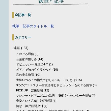
全記事一覧
執筆・記事のタイトル一覧
カテゴリー
連載
(137)
このごろ通信
(9)
音楽家の愉しみ
(14)
ドビュッシー 最後の1年
(1)
ピアノで味わうクラシック
(10)
私の東京物語
(10)
青柳いづみこの指先でおしゃべり ぶらあぼ
(15)
3つのアラベスク—宮城道雄とドビュッシーをめぐる随筆
(3)
PICK UP 芸術新潮
(12)
フレンチ・ピアニズムの系譜 NHK文化センター会員誌
(4)
音楽という言葉 神戸新聞
(4)
随想 神戸新聞夕刊
(7)