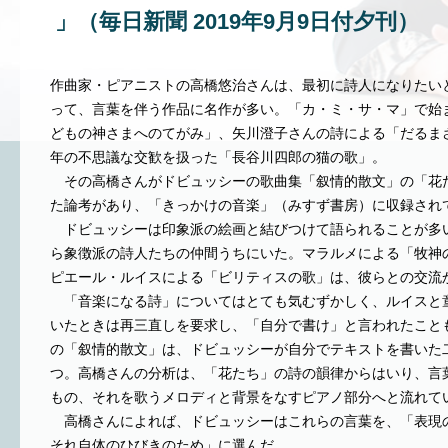
」（毎日新聞 2019年9月9日付夕刊）
作曲家・ピアニストの高橋悠治さんは、最初に詩人になりたい
って、言葉を伴う作品に名作が多い。「カ・ミ・サ・マ」で始
どもの神さまへのてがみ」、矢川澄子さんの詩による「だるま
年の不思議な交歓を扱った「長谷川四郎の猫の歌」。
その高橋さんがドビュッシーの歌曲集「叙情的散文」の「花
た論考があり、「きっかけの音楽」（みすず書房）に収録され
ドビュッシーは印象派の絵画と結びつけて語られることが多
ら象徴派の詩人たちの仲間うちにいた。マラルメによる「牧神
ピエール・ルイスによる「ビリティスの歌」は、彼らとの交流
「音楽になる詩」についてはとても気むずかしく、ルイスと
いたときは再三直しを要求し、「自分で書け」と言われたこと
の「叙情的散文」は、ドビュッシーが自分でテキストを書いた
つ。高橋さんの分析は、「花たち」の詩の韻律からはいり、言
もの、それを歌うメロディと背景をなすピアノ部分へと流れて
高橋さんによれば、ドビュッシーはこれらの言葉を、「表現
それ自体のひびきのため」に選んだ。