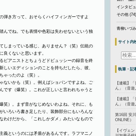
インタビ
その他
(74
の弾き方って、おそらくハイフィンガーですよ
青柳いづ
踏んでね。でも表情や色彩は失わせないという独
サイト内
てしまっている感じ、ありません？（笑）伝統の
に良くないと思います。
るピアニストとちょうどドビュッシーの録音を終
新しいエディションのことを持ちだしたら、彼、
執筆・記事
ちゃったのよ（笑）。
ゃないかも（笑）。例えばショパンですよね。ご
【連載】「
ん」（音遊人
んです（爆笑）。これが正しいと言われちゃうと
【連載】「
ん」（音遊人
爆笑）。まず音がなじめないわよね。それに、も
がいろいろ書き足したり、装飾部分にもいろんな
第16回 
なわけだから、「これしかダメ」みたいなもので
ONLINE）
【イヴェン
主義というのには矛盾があるんです。ラフマニノ
川加壽子歿後