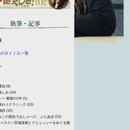
覧
事のタイトル一覧
ー
通信
(9)
愉しみ
(14)
シー 最後の1年
(1)
味わうクラシック
(10)
物語
(10)
みこの指先でおしゃべり ぶらあぼ
(15)
ラベスク—宮城道雄とドビュッシーをめぐる随