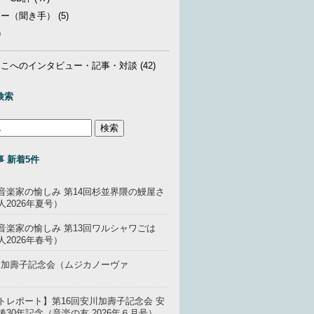
ュー（聞き手）
(5)
)
みこへのインタビュー・記事・対談
(42)
検索
 新着5件
音楽家の愉しみ 第14回杉並界隈の鰻屋さ
2026年夏号）
音楽家の愉しみ 第13回ワルシャワごは
2026年春号）
安川加壽子記念会（ムジカノーヴァ
トレポート】第16回安川加壽子記念会 安
30年記念（音楽の友 2026年６月号）