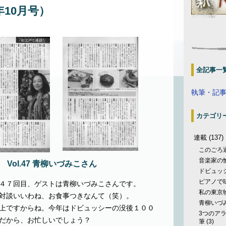
年10月号）
全記事一
執筆・記
カテゴリ
連載
(137)
このごろ
音楽家の
ol.47 青柳いづみこさん
ドビュッ
ピアノで
４７回目、ゲストは青柳いづみこさんです。
私の東京
対談いいわね、お食事つきなんて（笑）。
青柳いづ
上ですからね。今年はドビュッシーの没後１００
3つのア
だから、お忙しいでしょう？
筆
(3)