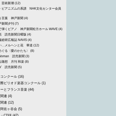
P 芸術新潮
(12)
・ピアニズムの系譜 NHK文化センター会員
う言葉 神戸新聞
(4)
戸新聞夕刊
(7)
で弾くピアノ 神戸新聞松方ホール WAVE
(4)
話 読売新聞日曜版
(4)
総研広報誌 NAVIS
(4)
い…メルヘンと花 華道
(12)
めぐる〈愛のかたち〉
(8)
 Woman 読売新聞
(3)
る随想 月刊 和楽
(8)
ダ 読売新聞
(5)
・コンクール
(16)
国際ピリオド楽器コンクール
(1)
シーとフランス音楽
(44)
子関連
(4)
育関連
(12)
と阿佐ヶ谷会
(5)
・CD評
(47)