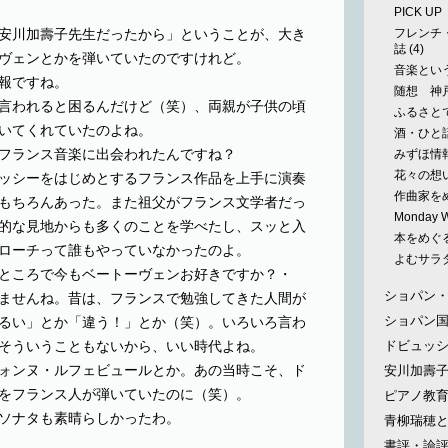
PICK U
安川加壽子先生だったから」ということが、大き
フレンチ
誌
(4)
ヴェンとかを弾いていたのですけれど。
音楽とい
報ですね。
随想 神
言われると困るんだけど（笑）、両親が子供の頃
ふるさと
いてくれていたのよね。
酒・ひと
フランス音楽に出会われたんですね？
みずほ情報
花々の想
ッシーをはじめとするフランス作品を上手に演奏
作曲家を
もちろんあった。また祖父がフランス文学者だっ
Monday
的な見地からも多くのことを学べたし、スッと入
本をめぐ
ローチって誰もやっていなかったのよ。
よむサラ
ところで今もベートーヴェンお好きですか？・
ショパン
ませんね。昔は、フランスで勉強してきた人間が
ショパン
るい」とか「違う！」とか（笑）。いろいろ言わ
そういうこともないから、いい時代よね。
ドビュッ
ォンヌ・ルフェビュールとか。あの当時こそ、ド
安川加壽
をフランス人が弾いていたのに（笑）。
ピアノ教
ソナタも素晴らしかったわ。
青柳瑞穂
書評・論評