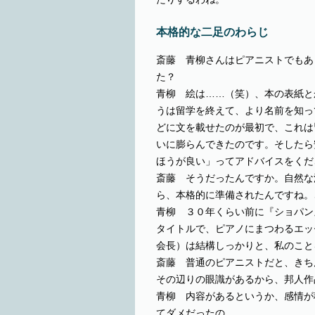
本格的な二足のわらじ
斎藤 青柳さんはピアニストでもあ
た？
青柳 絵は……（笑）、本の表紙と
うは留学を終えて、より名前を知っ
どに文を載せたのが最初で、これは
いに膨らんできたのです。そしたら
ほうが良い」ってアドバイスをくだ
斎藤 そうだったんですか。自然な
ら、本格的に準備されたんですね。
青柳 ３０年くらい前に『ショパン
タイトルで、ピアノにまつわるエッ
会長）は結構しっかりと、私のこと
斎藤 普通のピアニストだと、きち
その辺りの眼識があるから、邦人作
青柳 内容があるというか、感情が
てダメだったの。