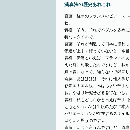
演奏法の歴史あれこれ
斎藤 往年のフランスのピアニスト
ね。
青柳 そう、それでペダルを多めに
特なスタイルで。
斎藤 それが間違って日本に伝わっ
伝達が上手く行っていないと、本当
青柳 伝達といえば、フランスのあ
えた時に対談したんですけど、私が
真っ青になって。知らないで録音し
斎藤 あはははは、それは他人事じ
存知エキエル版、私はちょい苦手な
ね。やはり研究せざるを得ないし。
青柳 私もどちらかと言えば苦手（
ともとショパンは出版のたびに本人
バリエーションが存在するスタイル
はないと思うのですよ。
斎藤 いつも言うんですけど、原典