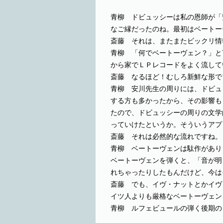
青柳 ドビュッシーは私の恩師が「
なご縁だったのね。最初はベートー
斎藤 それは、またまたビックリ情
青柳 「何でベートーヴェン？」と
から家でＬＰレコードをよく流して
斎藤 なるほど！むしろ新鮮な形で
青柳 安川先生の周りには、ドビュ
する方も多かったから、その影響も
たので、ドビュッシーの周りの文学
っていけたというか。そういうアプ
斎藤 それは必然的な流れですね。
青柳 ベートーヴェンは駄作があり
ベートーヴェンを弾くと、「音が明
れちゃったりしたもんだけど、今は
斎藤 でも、イヴ・ナットとかイヴ
イツ人よりも厳格なベートーヴェン
青柳 ルフェビュールの弾く後期の