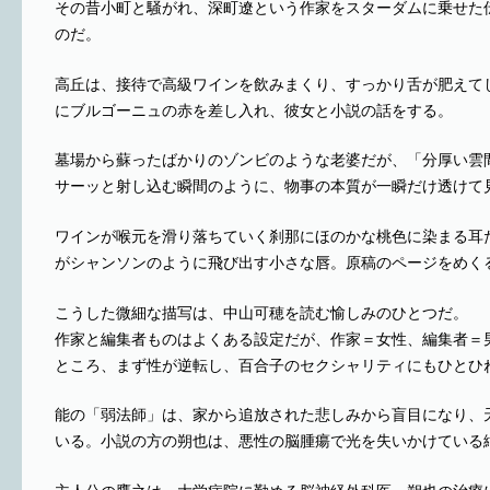
その昔小町と騒がれ、深町遼という作家をスターダムに乗せた
のだ。
高丘は、接待で高級ワインを飲みまくり、すっかり舌が肥えて
にブルゴーニュの赤を差し入れ、彼女と小説の話をする。
墓場から蘇ったばかりのゾンビのような老婆だが、「分厚い雲
サーッと射し込む瞬間のように、物事の本質が一瞬だけ透けて
ワインが喉元を滑り落ちていく刹那にほのかな桃色に染まる耳
がシャンソンのように飛び出す小さな唇。原稿のページをめく
こうした微細な描写は、中山可穂を読む愉しみのひとつだ。
作家と編集者ものはよくある設定だが、作家＝女性、編集者＝
ところ、まず性が逆転し、百合子のセクシャリティにもひとひ
能の「弱法師」は、家から追放された悲しみから盲目になり、
いる。小説の方の朔也は、悪性の脳腫瘍で光を失いかけている