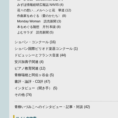
みずほ情報総研広報誌 NAVIS
(4)
花々の想い…メルヘンと花 華道
(12)
作曲家をめぐる〈愛のかたち〉
(8)
Monday Woman 読売新聞
(3)
本をめぐる随想 月刊 和楽
(8)
よむサラダ 読売新聞
(5)
ショパン・コンクール
(16)
ショパン国際ピリオド楽器コンクール
(1)
ドビュッシーとフランス音楽
(44)
安川加壽子関連
(4)
ピアノ教育関連
(12)
青柳瑞穂と阿佐ヶ谷会
(5)
書評・論評・CD評
(47)
インタビュー（聞き手）
(5)
その他
(74)
青柳いづみこへのインタビュー・記事・対談
(42)