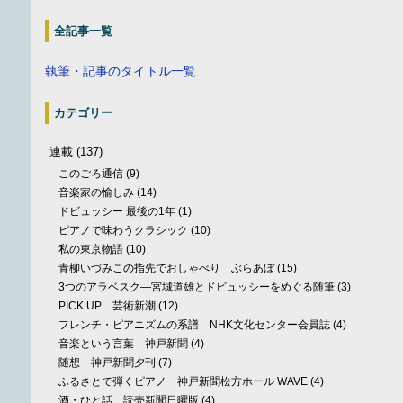
全記事一覧
執筆・記事のタイトル一覧
カテゴリー
連載
(137)
このごろ通信
(9)
音楽家の愉しみ
(14)
ドビュッシー 最後の1年
(1)
ピアノで味わうクラシック
(10)
私の東京物語
(10)
青柳いづみこの指先でおしゃべり ぶらあぼ
(15)
3つのアラベスク—宮城道雄とドビュッシーをめぐる随筆
(3)
PICK UP 芸術新潮
(12)
フレンチ・ピアニズムの系譜 NHK文化センター会員誌
(4)
音楽という言葉 神戸新聞
(4)
随想 神戸新聞夕刊
(7)
ふるさとで弾くピアノ 神戸新聞松方ホール WAVE
(4)
酒・ひと話 読売新聞日曜版
(4)