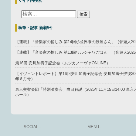
サイト内検索
執筆・記事 新着5件
【連載】「音楽家の愉しみ 第14回杉並界隈の鰻屋さん」（音遊人20
【連載】「音楽家の愉しみ 第13回ワルシャワごはん」（音遊人202
第16回 安川加壽子記念会（ムジカノーヴァONLINE）
【イヴェントレポート】第16回安川加壽子記念会 安川加壽子歿後30年
年６月号）
東京交響楽団「特別演奏会」曲目解説（2025年11月15日14:00 
ホール）
- SOCIAL -
- MENU -