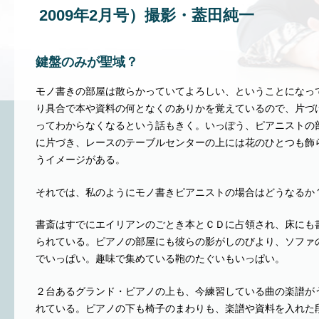
2009年2月号）撮影・葢田純一
鍵盤のみが聖域？
モノ書きの部屋は散らかっていてよろしい、ということになっ
り具合で本や資料の何となくのありかを覚えているので、片づ
ってわからなくなるという話もきく。いっぽう、ピアニストの
に片づき、レースのテーブルセンターの上には花のひとつも飾
うイメージがある。
それでは、私のようにモノ書きピアニストの場合はどうなる
書斎はすでにエイリアンのごとき本とＣＤに占領され、床にも
られている。ピアノの部屋にも彼らの影がしのびより、ソファ
でいっぱい。趣味で集めている鞄のたぐいもいっぱい。
２台あるグランド・ピアノの上も、今練習している曲の楽譜が
れている。ピアノの下も椅子のまわりも、楽譜や資料を入れた