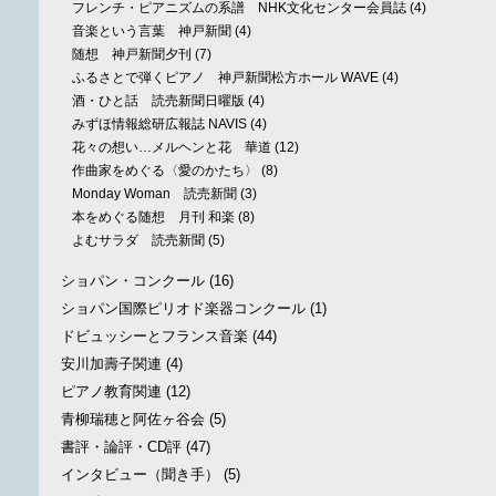
フレンチ・ピアニズムの系譜 NHK文化センター会員誌
(4)
音楽という言葉 神戸新聞
(4)
随想 神戸新聞夕刊
(7)
ふるさとで弾くピアノ 神戸新聞松方ホール WAVE
(4)
酒・ひと話 読売新聞日曜版
(4)
みずほ情報総研広報誌 NAVIS
(4)
花々の想い…メルヘンと花 華道
(12)
作曲家をめぐる〈愛のかたち〉
(8)
Monday Woman 読売新聞
(3)
本をめぐる随想 月刊 和楽
(8)
よむサラダ 読売新聞
(5)
ショパン・コンクール
(16)
ショパン国際ピリオド楽器コンクール
(1)
ドビュッシーとフランス音楽
(44)
安川加壽子関連
(4)
ピアノ教育関連
(12)
青柳瑞穂と阿佐ヶ谷会
(5)
書評・論評・CD評
(47)
インタビュー（聞き手）
(5)