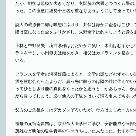
たが、戦後は規模が大きくなり、玄関脇の六畳とつづく八畳の
った。この座敷に総勢十三名が重なりあうようにして座ってい
詩人の蔵原伸二郎は瞑想にふけり、井伏は静かに盃をはこび、
隆は空になった盃をふりかざし、火野葦平は酌をしようと身を
上林と中野良夫、滝井孝作はおだやかに笑い、木山はむずかし
ラスを干し、小田嶽夫は頭をかき、祖父はカメラマンを指さし
いる。
フランス文学者の河盛好蔵によると、文学の話などむずかしい
酒を飲む会だったようだ。真っ先に酔うのは隣の辻に住んでい
ってひとしきり能の真似をやったかと思うと、かあちゃん、か
がら帰ってしまう。必ず他人の下駄をはいて帰る名人でもあっ
父方のご先祖さまはデカダンぞろいだが、母方はまじめ一方の
祖母の兄宿南昌吉は、京都帝大医学部に学び、安倍能成や阿部
茂雄など明治の哲学青年の仲間うちにいた人だった。わずか二