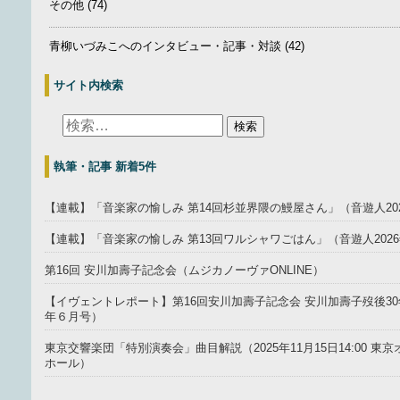
その他
(74)
青柳いづみこへのインタビュー・記事・対談
(42)
サイト内検索
執筆・記事 新着5件
【連載】「音楽家の愉しみ 第14回杉並界隈の鰻屋さん」（音遊人20
【連載】「音楽家の愉しみ 第13回ワルシャワごはん」（音遊人202
第16回 安川加壽子記念会（ムジカノーヴァONLINE）
【イヴェントレポート】第16回安川加壽子記念会 安川加壽子歿後30年
年６月号）
東京交響楽団「特別演奏会」曲目解説（2025年11月15日14:00 
ホール）