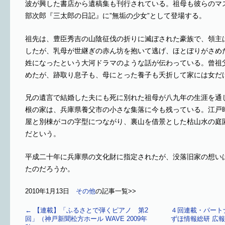
波が興した書店から遺稿集も刊行されている。祖母も彼らのマ
部次郎『三太郎の日記』に”無垢の少女”として登場する。
祖先は、豊臣秀吉の山陰征伐の折りに滅ぼされた豪族で、領主
したが、乳母が世継ぎの赤ん坊を抱いて逃げ、ほとぼりがさめ
姓になったという大河ドラマのような話が伝わっている。曾祖
めたが、跡取り息子も、母にとった養子も夭折して家には女だ
兄の遺言で結婚した夫にも死に別れた祖母が八九年の生涯を通
根の家は、兵庫県養父市の小さな集落に今も残っている。江戸
屋と別棟がコの字型につながり、裏山を借景とした枯山水の庭
だという。
平成二十年に兵庫県の文化財に指定されたが、没落旧家の想い
たのだろうか。
2010年1月13日
その他
の記事一覧>>
←
【連載】「ふるさとで弾くピアノ 第2
４回連載・パート
回」（神戸新聞松方ホール WAVE 2009年
ずほ情報総研 広報誌 