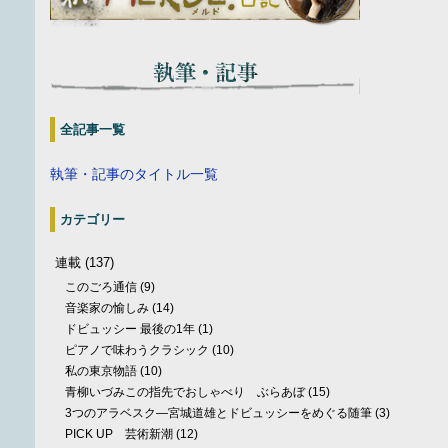
全記事一覧
執筆・記事のタイトル一覧
カテゴリー
連載
(137)
このごろ通信
(9)
音楽家の愉しみ
(14)
ドビュッシー 最後の1年
(1)
ピアノで味わうクラシック
(10)
私の東京物語
(10)
青柳いづみこの指先でおしゃべり ぶらあぼ
(15)
3つのアラベスク—宮城道雄とドビュッシーをめぐる随筆
(3)
PICK UP 芸術新潮
(12)