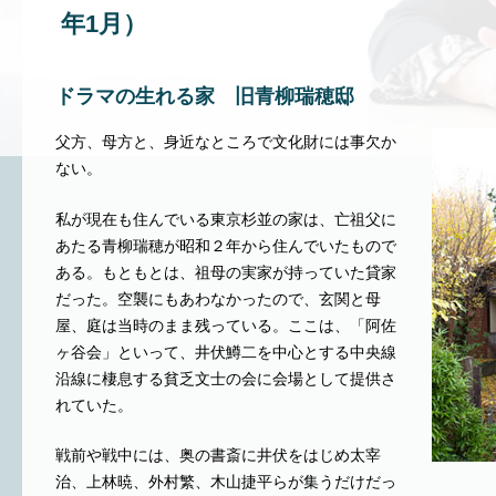
年1月）
ドラマの生れる家 旧青柳瑞穂邸
父方、母方と、身近なところで文化財には事欠か
ない。
私が現在も住んでいる東京杉並の家は、亡祖父に
あたる青柳瑞穂が昭和２年から住んでいたもので
ある。もともとは、祖母の実家が持っていた貸家
だった。空襲にもあわなかったので、玄関と母
屋、庭は当時のまま残っている。ここは、「阿佐
ヶ谷会」といって、井伏鱒二を中心とする中央線
沿線に棲息する貧乏文士の会に会場として提供さ
れていた。
戦前や戦中には、奥の書斎に井伏をはじめ太宰
治、上林暁、外村繁、木山捷平らが集うだけだっ