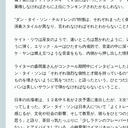
棄権しなければさらに上位にランキングされたかもしれない。
”ダン・タイ・ソン・チルドレンの”特徴は、それぞれまったく
演奏スタイルが異なり、言われなければそれとわからないこと
ケイト・リウは巫女のようで、速いところは慧かれたように、
うに弾く。エリック・ルーはひたすら内省的で、音楽の中に深
ケ・ヤンは燃え立つような音楽をもち、内側から押し出した情
ライターの森岡葉さんがコンクール期間中にインタビューした
ン・タイ・ソンは「それぞれ強烈な個性と才能を持っているの
ものを壊さないように気をつけた」と語ったという。ひとつだ
パンは美しいサウンドで弾かなければならないということ。
日本の出場者は、１２名中５名が２次予選に進出したが、３次
ってしまった。ダン・タイ・ソンは日本人について「よくトレ
感じるが、文化や社会の影響、そして教育が、彼らをひとつの
思う」と語り、茶目っ気たっぷりに「少しラテンのフレーバー
ない」とアドバイスしている。小林愛実はイマジネーションが