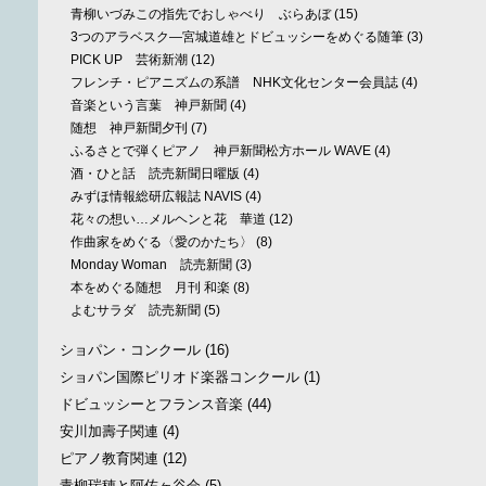
青柳いづみこの指先でおしゃべり ぶらあぼ
(15)
3つのアラベスク—宮城道雄とドビュッシーをめぐる随筆
(3)
PICK UP 芸術新潮
(12)
フレンチ・ピアニズムの系譜 NHK文化センター会員誌
(4)
音楽という言葉 神戸新聞
(4)
随想 神戸新聞夕刊
(7)
ふるさとで弾くピアノ 神戸新聞松方ホール WAVE
(4)
酒・ひと話 読売新聞日曜版
(4)
みずほ情報総研広報誌 NAVIS
(4)
花々の想い…メルヘンと花 華道
(12)
作曲家をめぐる〈愛のかたち〉
(8)
Monday Woman 読売新聞
(3)
本をめぐる随想 月刊 和楽
(8)
よむサラダ 読売新聞
(5)
ショパン・コンクール
(16)
ショパン国際ピリオド楽器コンクール
(1)
ドビュッシーとフランス音楽
(44)
安川加壽子関連
(4)
ピアノ教育関連
(12)
青柳瑞穂と阿佐ヶ谷会
(5)