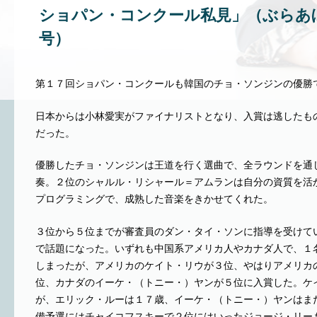
ショパン・コンクール私見」（ぶらあぼ 2
号）
第１７回ショパン・コンクールも韓国のチョ・ソンジンの優勝
日本からは小林愛実がファイナリストとなり、入賞は逃したも
だった。
優勝したチョ・ソンジンは王道を行く選曲で、全ラウンドを通
奏。２位のシャルル・リシャール＝アムランは自分の資質を活
プログラミングで、成熟した音楽をきかせてくれた。
３位から５位までが審査員のダン・タイ・ソンに指導を受けて
で話題になった。いずれも中国系アメリカ人やカナダ人で、１
しまったが、アメリカのケイト・リウが３位、やはりアメリカ
位、カナダのイーケ・（トニー・）ヤンが５位に入賞した。ケ
が、エリック・ルーは１７歳、イーケ・（トニー・）ヤンはま
備予選にはチャイコフスキーで２位にはいったジョージ・リー