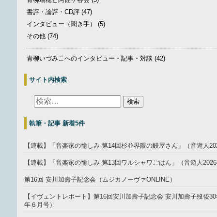
書評・論評・CD評
(47)
インタビュー（聞き手）
(5)
その他
(74)
青柳いづみこへのインタビュー・記事・対談
(42)
サイト内検索
執筆・記事 新着5件
【連載】「音楽家の愉しみ 第14回杉並界隈の鰻屋さん」（音遊人20
【連載】「音楽家の愉しみ 第13回ワルシャワごはん」（音遊人202
第16回 安川加壽子記念会（ムジカノーヴァONLINE）
【イヴェントレポート】第16回安川加壽子記念会 安川加壽子歿後30年
年６月号）