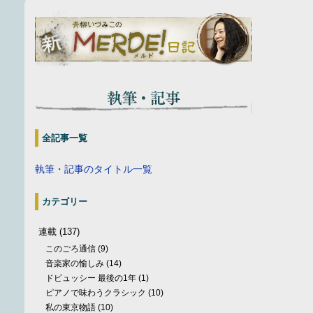
全記事一覧
執筆・記事のタイトル一覧
カテゴリー
連載
(137)
このごろ通信
(9)
音楽家の愉しみ
(14)
ドビュッシー 最後の1年
(1)
ピアノで味わうクラシック
(10)
私の東京物語
(10)