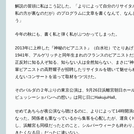
解説の冒頭に私はこう記した。「よりによって自分のリサイタ
私の方が裏なのだが）のプログラムに文章を書くなんて、なん
う」
今年の秋にも、書く私と弾く私がぶつかってしまった。
2013年に上梓した『神秘のピアニスト』（白水社）でとりあ
1941年、アルゲリッチと同年生まれのフランスのピアニスト
正反対に知る人ぞ知る、知らない人は全然知らない、まさに“神
輩ピアニストの高野耀子が招聘したリサイタルを聴いて魅せら
えないコンサートを追って取材をつづけた。
そのバルダの２年ぶりの東京公演は、9月26日浜離宮朝日ホール
ビュッシーショパンへの想い』は同じ日にHakujuHall。
せめてあちらが夜公演なら聴けるのに、よりによって14時開演
なった。関係者も重なっているから集客を心配したが、運良くHa
し、浜離宮も同様だったとのこと。シルバーウィークも終わり
きたくなる日」だったに違いない。