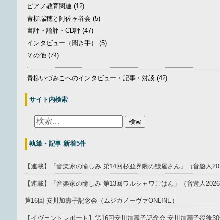
ピアノ教育関連
(12)
青柳瑞穂と阿佐ヶ谷会
(5)
書評・論評・CD評
(47)
インタビュー（聞き手）
(5)
その他
(74)
青柳いづみこへのインタビュー・記事・対談
(42)
サイト内検索
執筆・記事 新着5件
【連載】「音楽家の愉しみ 第14回杉並界隈の鰻屋さん」（音遊人20
【連載】「音楽家の愉しみ 第13回ワルシャワごはん」（音遊人202
第16回 安川加壽子記念会（ムジカノーヴァONLINE）
【イヴェントレポート】第16回安川加壽子記念会 安川加壽子歿後30年