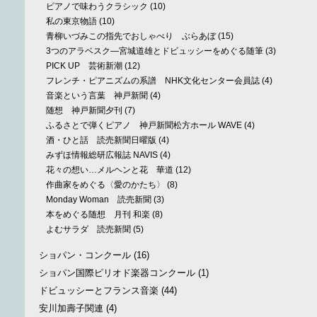
ピアノで味わうクラシック
(10)
私の東京物語
(10)
青柳いづみこの指先でおしゃべり ぶらあぼ
(15)
3つのアラベスク—宮城道雄とドビュッシーをめぐる随筆
(3)
PICK UP 芸術新潮
(12)
フレンチ・ピアニズムの系譜 NHK文化センター会員誌
(4)
音楽という言葉 神戸新聞
(4)
随想 神戸新聞夕刊
(7)
ふるさとで弾くピアノ 神戸新聞松方ホール WAVE
(4)
酒・ひと話 読売新聞日曜版
(4)
みずほ情報総研広報誌 NAVIS
(4)
花々の想い…メルヘンと花 華道
(12)
作曲家をめぐる〈愛のかたち〉
(8)
Monday Woman 読売新聞
(3)
本をめぐる随想 月刊 和楽
(8)
よむサラダ 読売新聞
(5)
ショパン・コンクール
(16)
ショパン国際ピリオド楽器コンクール
(1)
ドビュッシーとフランス音楽
(44)
安川加壽子関連
(4)