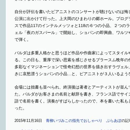
自分が評伝を書いたピアニストのコンサートが聴けないのは悔
公演に出かけて行った。上大岡のひまわりの郷ホール。プログ
スで作品117のインテルメッツォと118の６つの小品、２つの
ェル「夜のガスパール」で開始し、ショパンの即興曲、ワルツ
で弾く。
バルダは多重人格かと思うほど作品や作曲家によってスタイル
る。この日も、重厚で深い思索を感じさせるブラースム晩年の
多彩なイマジネーションで怪奇幻想の世界を描き出すラヴェル
きに哀愁漂うショパンの小品…と、ピアニストが３人いるよう
会場には拙書も並べられ、終演後は著者とアーティストが並ん
た。バルダがお客さまの名前と献辞を書き、フランス語でサイ
語で名前を書く。演奏がすばらしかったので、本を書いた私も
った。
2015年11月16日
青柳いづみこの指先でおしゃべり ぶらあぼ
の記