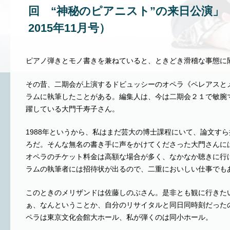
回 “神秘のピアニスト”の来日公演」
2015年11月号）
ピアノ弾きとモノ書きを兼ねていると、ときどき滑稽な事態に
その昔、二期会が上演するドビュッシーのオペラ《ペレアスと
ラムに執筆したことがある。編集人は、今は二期会２１で敏腕
躍している大門千寿子さん。
1988年というから、私はまだ芸大の博士課程にいて、論文す
ろだ。そんな無名の書き手に声をかけてくださった大門さんに
オペラのチケット料金は高額な場合が多く、なかなか聴きに行
ラムの執筆者には招待状が出るので、二重においしい仕事でも
このときのメリザンドは佐藤しのぶさん。是非とも観に行きた
ぁ、なんということか、自分のリサイタルと同日同時刻だった
ペラは東京文化会館大ホール、私が弾くのは同小ホール。