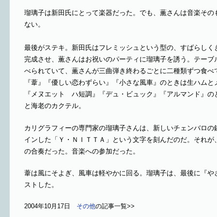
瑠璃子は新田氏にとって楽器だった。でも、薫さんは音楽その
ない。
最後がステキ。新田氏はフレミッシュという型の、すばらしく
完成させ、薫さんはお祝いのパーティに瑠璃子を誘う。テーブ
べられていて、薫さんが三曲弾き終わるごとに二種類ずつ食べ
『葦』『優しい恋わずらい』『小さな風車』のときは生ハムと
『メヌエット ハ短調』『デュ・ビュック』『アルマンド』の
と海老のカクテル。
カリグラフィーの専門家の瑠璃子さんは、新しいチェンバロの
インした「Ｙ・ＮＩＴＴＡ」という文字を刻んだのだ。それが
の合奏だった。音楽への参加だった。
葦は風にそよぎ、風車は軽やかに回る。瑠璃子は、最後に『や
ストした。
2004年10月17日
その他
の記事一覧>>