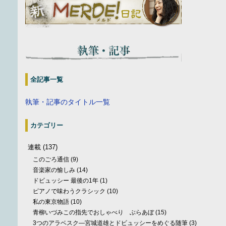
全記事一覧
執筆・記事のタイトル一覧
カテゴリー
連載
(137)
このごろ通信
(9)
音楽家の愉しみ
(14)
ドビュッシー 最後の1年
(1)
ピアノで味わうクラシック
(10)
私の東京物語
(10)
青柳いづみこの指先でおしゃべり ぶらあぼ
(15)
3つのアラベスク—宮城道雄とドビュッシーをめぐる随筆
(3)