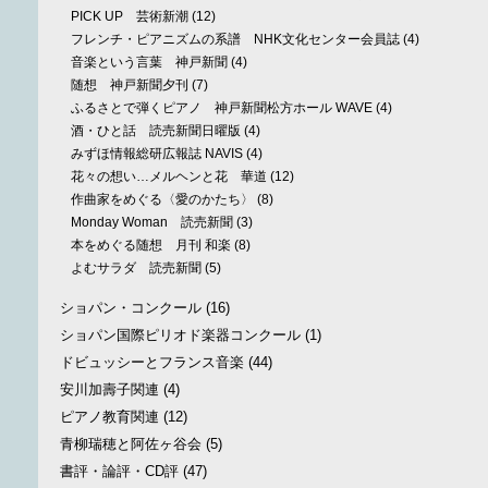
PICK UP 芸術新潮
(12)
フレンチ・ピアニズムの系譜 NHK文化センター会員誌
(4)
音楽という言葉 神戸新聞
(4)
随想 神戸新聞夕刊
(7)
ふるさとで弾くピアノ 神戸新聞松方ホール WAVE
(4)
酒・ひと話 読売新聞日曜版
(4)
みずほ情報総研広報誌 NAVIS
(4)
花々の想い…メルヘンと花 華道
(12)
作曲家をめぐる〈愛のかたち〉
(8)
Monday Woman 読売新聞
(3)
本をめぐる随想 月刊 和楽
(8)
よむサラダ 読売新聞
(5)
ショパン・コンクール
(16)
ショパン国際ピリオド楽器コンクール
(1)
ドビュッシーとフランス音楽
(44)
安川加壽子関連
(4)
ピアノ教育関連
(12)
青柳瑞穂と阿佐ヶ谷会
(5)
書評・論評・CD評
(47)