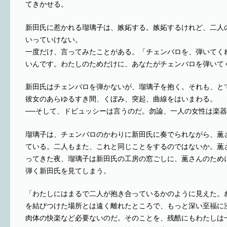
てきかせる。
新田氏に惹かれる瑠璃子は、嫉妬する。嫉妬するけれど、二人
いっていけない。
一度だけ、言ってみたことがある。「チェンバロを、弾いてく
いんです。わたしのためだけに、あなたがチェンバロを弾いて
新田氏はチェンバロを弾かないが、瑠璃子を抱く。それも、と
彼女のあらゆるすき間、くぼみ、突起、曲線をはいまわる。
──そして、ドビュッシーは言うのだ。勿論、一人の女性は楽
瑠璃子は、チェンバロのかわりに新田氏に奏でられながら、薫
ている。二人もまた、これと同じことをするのではないか。薫
ってきた夜、瑠璃子は新田氏の工房の窓ごしに、薫さんのため
弾く新田氏を見てしまう。
「わたしにはまるで二人が抱き合っているかのように見えた。
を結びつけた場所とは遠く離れたところで、もっと深い至福に
肉体の快楽など必要ないのだ。そのことを、残酷にもわたしは