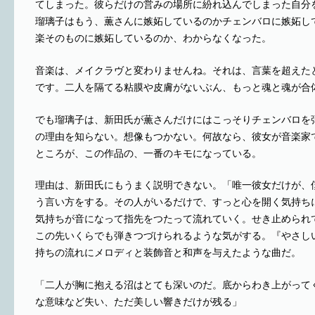
てしまった。彼らだけの営みの場所に紛れ込んでしまった自分
瑠璃子はもう、薫さんに嫉妬しているのかチェンバロに嫉妬し
楽そのものに嫉妬しているのか、わからなくなった。
音楽は、メイクラヴと変わりませんね。それは、言葉を超えた
です。二人を隔てる粘膜や皮膚がないぶん、もっと魂と魂が合
でも瑠璃子は、新田氏が薫さんだけにはこっそりチェンバロを
の理由を知らない。想像もつかない。何故なら、彼女が音楽家
ところが、この作品の、一番のキモになっている。
理由は、新田氏にもうまく説明できない。「唯一彼女だけが、
う言い方をする。その人がいるだけで、すっと心を開く気持ち
気持ちが音になって指先をつたって流れていく。せき止められ
この先いくらでも弾きつづけられるような気がする。『やさし
持ちの流れにメロディと装飾音と和声を与えたような曲だ。
「二人が胸に抱える沼はとても深いのだ。底からわき上がって
な意味など失い、ただ美しい響きだけが残る」