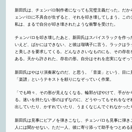
新田氏は、チェンバロ制作者になっても完璧主義だった。だか
ェンバロに不具合が生ずると、それを叩き壊してしまう。この
私は、まるで自分が叩き壊されたような衝撃を受けた。
チェンバロを叩き壊したあと、新田氏はスパイスラックを作っ
いえど、ばかにはできない、と彼は瑠璃子に言う。ラックはラ
と美しさを要求してくる。どんなささいなものにも、その存在
ある。天から許された、存在の形。自分はそれを忠実になぞっ
新田氏はやはり演奏家なのだ、と思う。「音楽」という、目に
「楽譜」というテキストを頼りになぞっていく作業。
「でも時々、その形が見えなくなる。輪郭がぼやけて、手がか
る。迷いを持たない形のはずなのに、どうやってもそれをなぞ
出していたり、かすれていたり、うまくなじんでぐれなかった
新田氏は見事にピアノを弾きこなし、チェンバロも見事に弾き
人には聞かせない。ただ一人、彼に寄り添って助手をつとめる