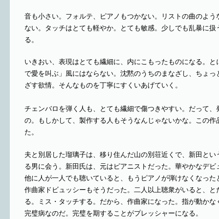
音も小さい。フォルテ、ピアノもつかない。リストの曲のよう
ない。タッチはとても軽やか。とても敏感。少しでも乱暴に扱
る。
いきおい、表現はとても繊細に、内にこもったものになる。と
で愛を叫ぶ」風にはならない。沈黙のうちのまなざし、ちょっ
ざす欲情。そんなものを丁寧にすくいあげていく。
チェンバロを弾く人も、とても繊細で傷つきやすい。だって、
の。もしかして、製作する人もそうなんじゃないかな。この作
た。
夫と別居した瑠璃子は、移り住んだ山の別荘近くで、新田とい
る男に会う。新田氏は、元はピアニストだった。華やかなデビ
他に人が一人でも聴いていると、もうピアノが弾けなくなった
作曲家ドビュッシーもそうだった。二人以上聴衆がいると、と
る。ミス・タッチする。だから、作曲家になった。指が動かな
完璧病なのだ。完璧を期することがプレッシャーになる。