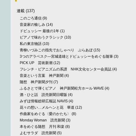
連載
(137)
このごろ通信
(9)
音楽家の愉しみ
(14)
ドビュッシー 最後の1年
(1)
ピアノで味わうクラシック
(10)
私の東京物語
(10)
青柳いづみこの指先でおしゃべり ぶらあぼ
(15)
3つのアラベスク—宮城道雄とドビュッシーをめぐる随筆
(3)
PICK UP 芸術新潮
(12)
フレンチ・ピアニズムの系譜 NHK文化センター会員誌
(4)
音楽という言葉 神戸新聞
(4)
随想 神戸新聞夕刊
(7)
ふるさとで弾くピアノ 神戸新聞松方ホール WAVE
(4)
酒・ひと話 読売新聞日曜版
(4)
みずほ情報総研広報誌 NAVIS
(4)
花々の想い…メルヘンと花 華道
(12)
作曲家をめぐる〈愛のかたち〉
(8)
Monday Woman 読売新聞
(3)
本をめぐる随想 月刊 和楽
(8)
よむサラダ 読売新聞
(5)