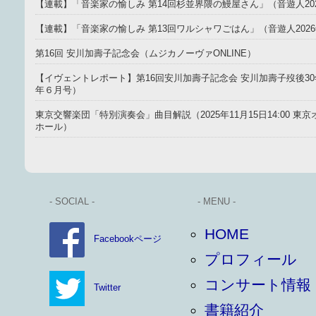
【連載】「音楽家の愉しみ 第14回杉並界隈の鰻屋さん」（音遊人20
【連載】「音楽家の愉しみ 第13回ワルシャワごはん」（音遊人202
第16回 安川加壽子記念会（ムジカノーヴァONLINE）
【イヴェントレポート】第16回安川加壽子記念会 安川加壽子歿後30年
年６月号）
東京交響楽団「特別演奏会」曲目解説（2025年11月15日14:00 
ホール）
- SOCIAL -
- MENU -
HOME
Facebookページ
プロフィール
コンサート情報
Twitter
書籍紹介