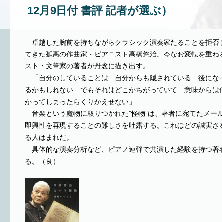
12月9日付 書評 記者が選ぶ）
卓越した腕前を持ちながらクラシック演奏家たることを拒否
てきた孤高の作曲家・ピアニスト高橋悠治。今なお変転を重ね
スト・文筆家の著者が丹念に描き出す。
「自分のしていることは 自分からも隠されている 後にな
るかもしれない でもそれはどこかちがっていて 意味からは
かってしまったらくりかえせない」
音楽という魔物に取りつかれた”怪物”は、著者に宛てたメー
即興性を再現することの難しさを吐露する。これほどの誠実さ
る人はまれだ。
具体的な演奏分析など、ピアノ連弾で共演した経験を持つ著
る。（良）