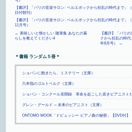
号）
【書評】「パリの音楽サロン: ベルエポックから狂乱の時代まで」（産経
日付朝刊）
【書評】「パリの音楽サロン: ベルエポックから狂乱の時代まで」（ム
11月号）
←
美味しいと懐かしい 随筆集 あなたの暮
【書評】「パリの
らしを教えてください4
クから狂乱の時代まで」
年8月号）
→
＊書籍 ランダム５冊＊
ショパンに飽きたら、ミステリー（文庫）
六本指のゴルトベルク（文庫）
ショパン・コンクール見聞録 革命を起こした若きピアニスト
グレン・グールド ─ 未来のピアニスト（文庫）
ONTOMO MOOK「ドビュッシー ピアノ曲の秘密」【DVD付】