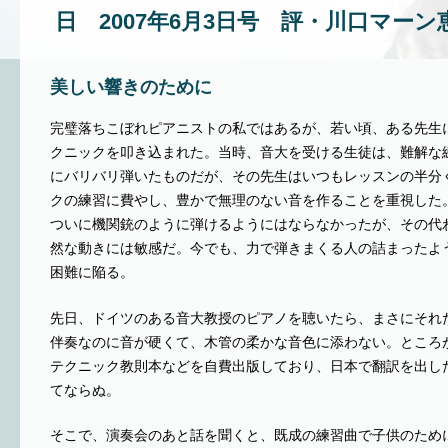
日 2007年6月3日号 評・川口マーン
美しい響きのために
完璧落ちこぼれピアニストの私ではあるが、若い頃、ある先生
クニックを叩き込まれた。当時、音大を受ける生徒は、難解な
にバリバリ弾いたものだが、その先生はいつもレッスンの半分
クの練習に費やし、豊かで無理のない音を作ることを重視した
ついに機関銃のように弾けるようにはならなかったが、その代
然な動きには敏感だ。今でも、力で弾きまくる人の詰まったよ
困難に陥る。
先日、ドイツのある音大教授のピアノを聴いたら、まさにそれ
伴奏なのに音が硬くて、木管の柔かな音色に添わない。ところ
テクニック教則本などを自費出版しており、日本で翻訳を出し
てならぬ。
そこで、演奏会のあと話を聞くと、既成の練習曲で子供のため