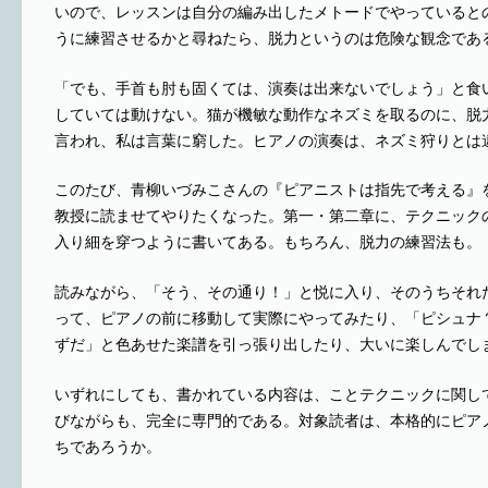
いので、レッスンは自分の編み出したメトードでやっていると
うに練習させるかと尋ねたら、脱力というのは危険な観念であ
「でも、手首も肘も固くては、演奏は出来ないでしょう」と食
していては動けない。猫が機敏な動作なネズミを取るのに、脱
言われ、私は言葉に窮した。ヒアノの演奏は、ネズミ狩りとは
このたび、青柳いづみこさんの『ピアニストは指先で考える』
教授に読ませてやりたくなった。第一・第二章に、テクニック
入り細を穿つように書いてある。もちろん、脱力の練習法も。
読みながら、「そう、その通り！」と悦に入り、そのうちそれ
って、ピアノの前に移動して実際にやってみたり、「ピシュナ
ずだ」と色あせた楽譜を引っ張り出したり、大いに楽しんでし
いずれにしても、書かれている内容は、ことテクニックに関し
びながらも、完全に専門的である。対象読者は、本格的にピア
ちであろうか。