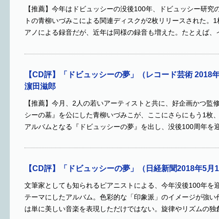
【推薦】今年はドビュッシーの没後100年、ドビュッシー研究
トの青柳いづみこによる関連ディスクが2枚リリースされた。1
アノによる録音だが、近年は同様の録音も増えた。たとえば、
【CD評】「ドビュッシーの夢」（レコード芸術 2018
濵田滋郎
【推薦】今月、2人の若いアーティストと共に、好企画かつ監
シーの墓』を公にした青柳いづみこが、ここにさらにもう1枚
アルバムとなる『ドビュッシーの夢』を出し、没後100周年を
【CD評】「ドビュッシーの夢」（日経新聞2018年5月
文筆家としても知られるピアニストによる、今年没後100年を
テーマにしたアルバム。色彩的な「印象派」のイメージが強い
は単に美しい音楽を表現しただけではない。旋律やリズムの独