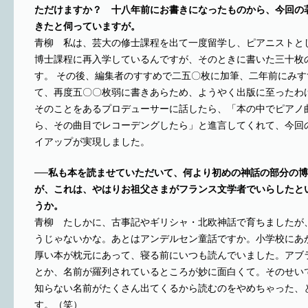
ただけますか？ 十八年前にお書きになったものから、今回の
きたと伺っていますが。
青柳 私は、芸大の修士課程を出て一度留学し、ピアニストと
博士課程に再入学しているんですが、そのときに書いた三十枚
す。 その後、編集者のすすめで二五〇枚に加筆、二年前にみ
て、再度五〇〇枚弱に書きあらため、ようやく出版に至ったわ
そのことをあるプロデューサーに話したら、「本の中でピアノ
ら、その曲目でレコーデングしたら」と進言してくれて、今回
イアップが実現しました。
──私も本を読ませていただいて、何より初めの神話の部分の
が、これは、やはりお祖父さまがフランス文学者でいらしたと
うか。
青柳 たしかに、古事記やギリシャ・北欧神話で育ちましたが
うじゃないかな。あとはアンデルセン童話ですか。小学校にあ
厚い本が枕元にあって、寝る前にいつも読んでいました。アブ
とか、名前が羅列されているところが妙に面白くて。そのせい
知らない名前がたくさん出てくるから読むのをやめちゃった、
す。（笑）