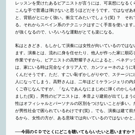
レッスンを受けたあるピアニストが言うには、可哀想になるく
こんな手で普通は弾けないと思うほどだそうです。ではなぜあ
と、背筋がとにかく強い。衝立てみたいでしょう(笑) ？ そ
る。それからスペイン系のテクニックはすごく手首を使います
が強くなるので、いろいろな運動がとても楽になる。
私はときどき、もしかして演奏には女性が向いているのではな
ます。演奏とは、流れに身を任せたり、他人が作った家に順応
作業ですから。ピアニストの高野耀子さんによると、ベネデッ
は、家にいる時は完全なイタリア人で、カンツォーネのように
くんだそうです。ただ、すごい恥ずかしがりやで、ステージに
人になってしまう。高野さんは、二年ほどミケランジェリの内
くご存じなんですが、「なんであんなにまじめに弾くのかしら
ました(笑) 。男性のピアニストは、本音より建前が出てしま
性はオフィシャルとパーソナルの区別をつけないことが多い。
が男性社会で困られているわけです(笑) 。でも、演奏は建て
るから、女性の方が、ある意味では向いているのではないかと
──今回のＣＤでとくにどこを聴いてもらいたいと思いますか？