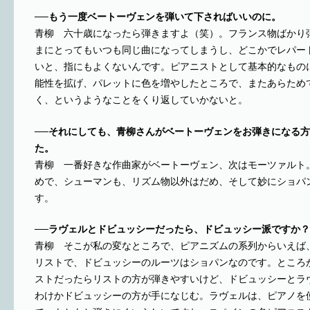
──もう一度ベートーヴェンを弾いて下さればいいのに。
青柳 六十歳になったら弾きますよ（笑）。フランス物ばかり
まにとってもいつも同じ曲になってしまうし、どこかでレパー
いと、指にもよくないんです。ピアニストとして基本的なもの
能性を拡げ、パレットに色を増やしたところで、またあらため
く、というようなことをくり返していかないと。
──それにしても、青柳さんがベートーヴェンをお弾きになる
た。
青柳 一番好きな作曲家がベートーヴェン、次はモーツァルト
めで、シューマンも、リズム物以外はだめ、そして妙にショパ
す。
──ラヴェルとドビュッシーだったら、ドビュッシー派ですか？
青柳 そこが私の変なところで、ピアニズムの系列からいえば
リストで、ドビュッシーのルーツはショパンなのです。ところ
ストだったらリストの方が弾きやすいけど、ドビュッシーとラ
わけかドビュッシーの方が手になじむ。ラヴェルは、ピアノを