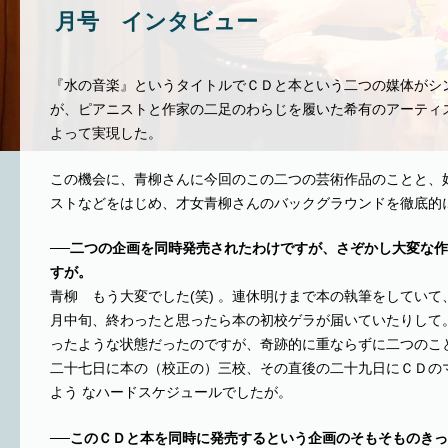
月号 インタビュー
『水の音楽』というタイトルでＣＤと本という二つの媒体がシ
が、ピアニストと作家の二足のわらじを履いた希有のアーティ
よって実現した。
この機会に、青柳さんに今回のこの二つの芸術作品のことと、
ストなどをはじめ、才女青柳さんのバックグラウンドを徹底的
──二つの企画を同時発売されたわけですが、さぞかし大変な
すが。
青柳 もう大変でした(笑) 。連休明けまで本の執筆をしてい
月中旬、終わったと思ったら本の初校ゲラが届いていたりして
ったような状態だったのですが、奇跡的に重ならずに二つのこ
二十七日に本の（校正の）三校、その直後の二十九日にＣＤの
よう なハードスケジュールでしたが。
──このＣＤと本を同時に発売するという企画のそもそものき