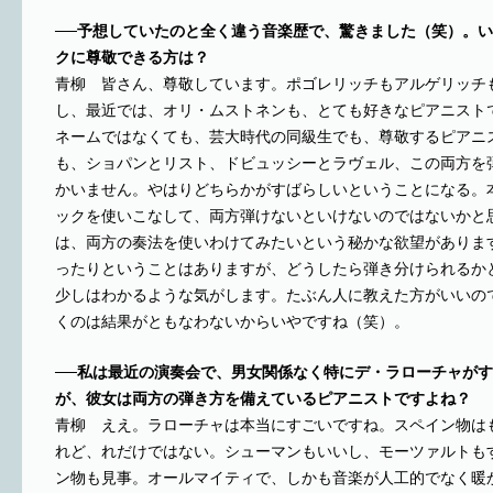
──予想していたのと全く違う音楽歴で、驚きました（笑）。
クに尊敬できる方は？
青柳 皆さん、尊敬しています。ポゴレリッチもアルゲリッチ
し、最近では、オリ・ムストネンも、とても好きなピアニスト
ネームではなくても、芸大時代の同級生でも、尊敬するピアニ
も、ショパンとリスト、ドビュッシーとラヴェル、この両方を
かいません。やはりどちらかがすばらしいということになる。
ックを使いこなして、両方弾けないといけないのではないかと
は、両方の奏法を使いわけてみたいという秘かな欲望がありま
ったりということはありますが、どうしたら弾き分けられるか
少しはわかるような気がします。たぶん人に教えた方がいいの
くのは結果がともなわないからいやですね（笑）。
──私は最近の演奏会で、男女関係なく特にデ・ラローチャが
が、彼女は両方の弾き方を備えているピアニストですよね？
青柳 ええ。ラローチャは本当にすごいですね。スペイン物は
れど、れだけではない。シューマンもいいし、モーツァルトも
ン物も見事。オールマイティで、しかも音楽が人工的でなく暖