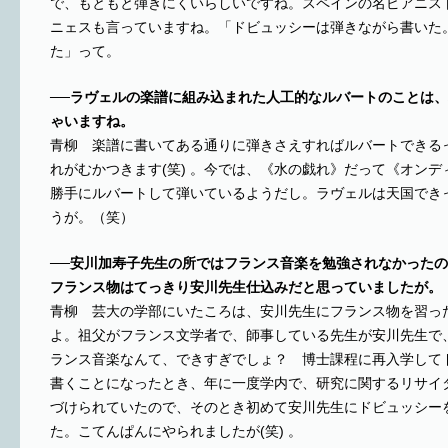
で、もともと弾きにくいらしいですね。スペインの名ピアニス
ニェスも言っていますね。「ドビュッシーは弾きながら書いた
た」って。
──ラヴェルの楽譜に組み込まれた人工的なルバートのことは
ゃいますね。
青柳 楽譜に書いてある通りに弾きさえすればルバートできる
れがむかつきます(笑) 。今では、《水の戯れ》だって《オン
勝手にルバートして弾いているようだし。ラヴェルは天国でき
うが。（笑）
──安川加寿子先生の所ではフランス音楽を勉強されなかった
フランス物はてっきり安川先生仕込みだと思っていましたが。
青柳 芸大の学部にいたころは、安川先生にフランス物を習っ
よ。祖父がフランス文学者で、師事している先生が安川先生で
ランス音楽なんて、できすぎでしょ？ 博士課程に再入学して
書くことになったとき、年に一度学内で、研究に関するリサイ
づけられていたので、そのとき初めて安川先生にドビュッシー
た。こてんぱんにやられましたが(笑) 。