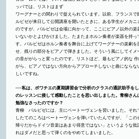
ッパでは、リストはまず
ワーグナーとの関わりで捉えられています。以前、フランスで
ルビゼが来日して公開講座を開いたときに、ある学生がメカニ
のですが、バルビゼは会場に向かって、ここにピアノ以外の楽
いないかとよびかけました。たまたまホルン奏者が楽器を持っ
す。バルビゼはホルン奏者を舞台に上げてワーグナーの楽劇を
せ、残りの部分をピアノで弾きました。そういう風にしてイメ
の音ががらっと変ったのです。リストほど、最もピアノ的な 
がら、ピアノではない方向からアプローチしないと曲にならな
しいですね。
──私は、ポワチエの夏期講習会で分析のクラスの通訳助手を
のレッスンに接して感動したことを思い出しました。青柳さん
勉強なさったのですか？
青柳 バルビゼには、主にベートーヴェンを習いました。それ
したてのころはベートーヴェンを弾いていたんですが、「この
帰りだからドイツ音楽はあまり得意ではない」というような批
れはダメだと思って弾くのをやめてしまいました。