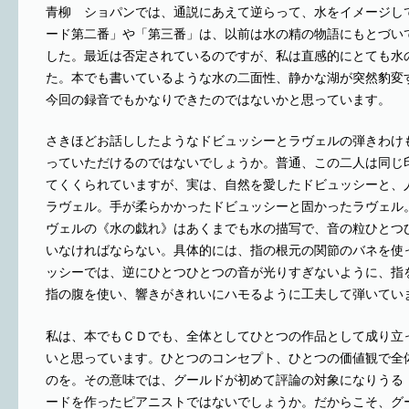
青柳 ショパンでは、通説にあえて逆らって、水をイメージし
ード第二番」や「第三番」は、以前は水の精の物語にもとづい
した。最近は否定されているのですが、私は直感的にとても水
た。本でも書いているような水の二面性、静かな湖が突然豹変
今回の録音でもかなりできたのではないかと思っています。
さきほどお話ししたようなドビュッシーとラヴェルの弾きわけ
っていただけるのではないでしょうか。普通、この二人は同じ
てくくられていますが、実は、自然を愛したドビュッシーと、
ラヴェル。手が柔らかかったドビュッシーと固かったラヴェル
ヴェルの《水の戯れ》はあくまでも水の描写で、音の粒ひとつ
いなければならない。具体的には、指の根元の関節のバネを使
ッシーでは、逆にひとつひとつの音が光りすぎないように、指
指の腹を使い、響きがきれいにハモるように工夫して弾いてい
私は、本でもＣＤでも、全体としてひとつの作品として成り立
いと思っています。ひとつのコンセプト、ひとつの価値観で全
のを。その意味では、グールドが初めて評論の対象になりうる
ードを作ったピアニストではないでしょうか。だからこそ、グ