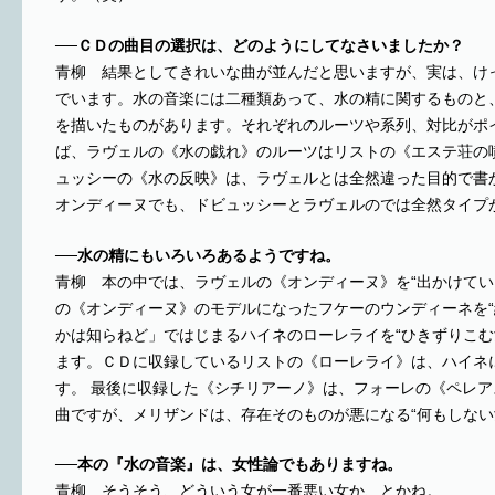
──ＣＤの曲目の選択は、どのようにしてなさいましたか？
青柳 結果としてきれいな曲が並んだと思いますが、実は、け
でいます。水の音楽には二種類あって、水の精に関するものと
を描いたものがあります。それぞれのルーツや系列、対比がポ
ば、ラヴェルの《水の戯れ》のルーツはリストの《エステ荘の
ュッシーの《水の反映》は、ラヴェルとは全然違った目的で書
オンディーヌでも、ドビュッシーとラヴェルのでは全然タイプ
──水の精にもいろいろあるようですね。
青柳 本の中では、ラヴェルの《オンディーヌ》を“出かけてい
の《オンディーヌ》のモデルになったフケーのウンディーネを“
かは知らねど」ではじまるハイネのローレライを“ひきずりこむ
ます。ＣＤに収録しているリストの《ローレライ》は、ハイネ
す。 最後に収録した《シチリアーノ》は、フォーレの《ペレ
曲ですが、メリザンドは、存在そのものが悪になる“何もしない
──本の『水の音楽』は、女性論でもありますね。
青柳 そうそう、どういう女が一番悪い女か、とかね。