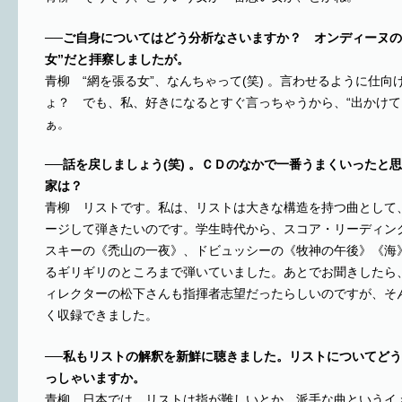
──ご自身についてはどう分析なさいますか？ オンディーヌの
女”だと拝察しましたが。
青柳 “網を張る女”、なんちゃって(笑) 。言わせるように仕向
ょ？ でも、私、好きになるとすぐ言っちゃうから、“出かけて
ぁ。
──話を戻しましょう(笑) 。ＣＤのなかで一番うまくいったと
家は？
青柳 リストです。私は、リストは大きな構造を持つ曲として
ージして弾きたいのです。学生時代から、スコア・リーディン
スキーの《禿山の一夜》、ドビュッシーの《牧神の午後》《海
るギリギリのところまで弾いていました。あとでお聞きしたら
ィレクターの松下さんも指揮者志望だったらしいのですが、そ
く収録できました。
──私もリストの解釈を新鮮に聴きました。リストについてど
っしゃいますか。
青柳 日本では、リストは指が難しいとか、派手な曲というイ