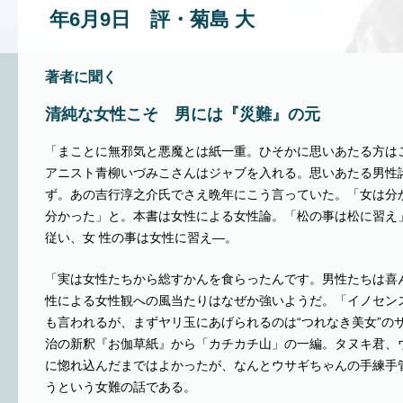
年6月9日 評・菊島 大
著者に聞く
清純な女性こそ 男には『災難』の元
「まことに無邪気と悪魔とは紙一重。ひそかに思いあたる方は
アニスト青柳いづみこさんはジャブを入れる。思いあたる男性
ず。あの吉行淳之介氏でさえ晩年にこう言っていた。「女は分
分かった」と。本書は女性による女性論。「松の事は松に習え
従い、女 性の事は女性に習え―。
「実は女性たちから総すかんを食らったんです。男性たちは喜
性による女性観への風当たりはなぜか強いようだ。「イノセン
も言われるが、まずヤリ玉にあげられるのは“つれなき美女”の
治の新釈『お伽草紙』から「カチカチ山」の一編。タヌキ君、
に惚れ込んだまではよかったが、なんとウサギちゃんの手練手
うという女難の話である。