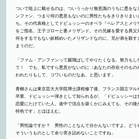
ついで俎上に載せるのは、ついうっかり無意識のうちに悪をな
ンファン、つまり何の悪意もないのに男性たちをきりきりまい
ち。その代表格としてドビュッシーのオペラ『ペレアスとメリ
をご指名。王子ゴローと妻メリザンド。その兄嫁を愛する異父
何をするでもない妖精めいたメリザンドなのに、兄が弟を殺す
まうのだ。
「ファム・アンファンって蹴飛ばしてやりたくなる。努力もし
て！ でも、私ですら悪意がないのに〈あなたの存在そのもの
われたりもして、コワいものだなあ、と思います」
青柳さんは東京芸大大学院博士課程修了後、フランス国立マル
卒業、ドビュッシー弾きとして知られるが、「ドビュッシーは
恋愛にたけていた人。途中で頂点を築くかにみえても、その後
特色です」とほほえむ。
「男性論ですか？ 男性のことなんて分かんないですよ。どう
そういうものとして余り突き詰めないことですね」