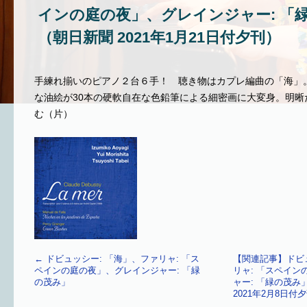
インの庭の夜」、グレインジャー: 「
（朝日新聞 2021年1月21日付夕刊）
手練れ揃いのピアノ２台６手！ 聴き物はカプレ編曲の「海」
な油絵が30本の硬軟自在な色鉛筆による細密画に大変身。明晰
む（片）
←
ドビュッシー: 「海」、ファリャ: 「ス
【関連記事】ドビ
ペインの庭の夜」、グレインジャー: 「緑
リャ: 「スペイ
の茂み」
ャー: 「緑の茂
2021年2月8日付