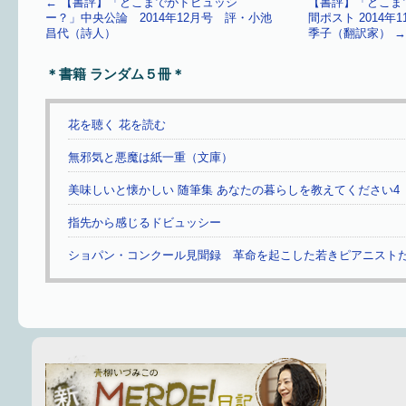
←
【書評】「どこまでがドビュッシ
【書評】「どこま
ー？」中央公論 2014年12月号 評・小池
間ポスト 2014年
昌代（詩人）
季子（翻訳家）
→
＊書籍 ランダム５冊＊
花を聴く 花を読む
無邪気と悪魔は紙一重（文庫）
美味しいと懐かしい 随筆集 あなたの暮らしを教えてください4
指先から感じるドビュッシー
ショパン・コンクール見聞録 革命を起こした若きピアニスト