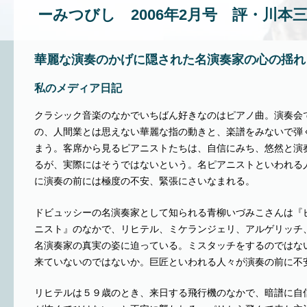
ーみつびし 2006年2月号 評・川本
華麗な演奏のかげに隠された名演奏家の心の揺れ
私のメディア日記
クラシック音楽のなかでいちばん好きなのはピアノ曲。演奏会
の、人間業とは思えない華麗な指の動きと、楽譜をみないで弾
まう。客席から見るピアニストたちは、自信にみち、悠然と演
るが、実際にはそうではないという。名ピアニストといわれる
に演奏の前には極度の不安、緊張にさいなまれる。
ドビュッシーの名演奏家として知られる青柳いづみこさんは『
ニスト』のなかで、リヒテル、ミケランジェリ、アルゲリッチ
名演奏家の真実の姿に迫っている。ミスタッチをするのではな
来ていないのではないか。巨匠といわれる人々が演奏の前に不
リヒテルは５９歳のとき、来日する飛行機のなかで、暗譜に自