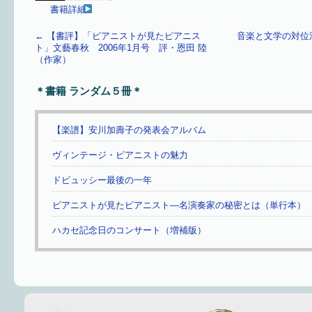
書籍詳細
←
【書評】「ピアニストが見たピアニス
音楽と文学の対位
ト」文藝春秋 2006年1月号 評・恩田 陸
（作家）
＊書籍 ランダム５冊＊
【楽譜】安川加壽子の発表会アルバム
ヴィンテージ・ピアニストの魅力
ドビュッシー最後の一年
ピアニストが見たピアニスト—名演奏家の秘密とは（単行本）
ハカセ記念日のコンサート（増補版）