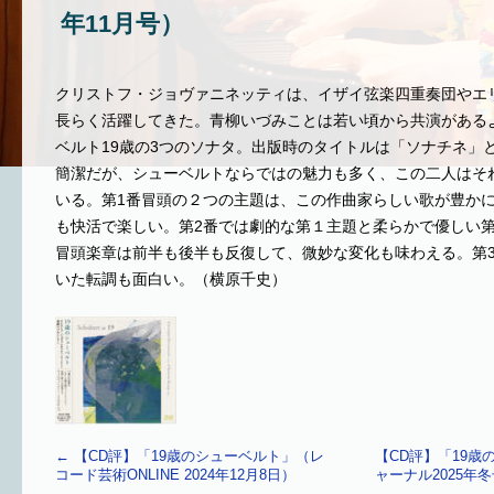
年11月号）
クリストフ・ジョヴァニネッティは、イザイ弦楽四重奏団やエ
長らく活躍してきた。青柳いづみことは若い頃から共演がある
ベルト19歳の3つのソナタ。出版時のタイトルは「ソナチネ」
簡潔だが、シューベルトならではの魅力も多く、この二人はそ
いる。第1番冒頭の２つの主題は、この作曲家らしい歌が豊か
も快活で楽しい。第2番では劇的な第１主題と柔らかで優しい
冒頭楽章は前半も後半も反復して、微妙な変化も味わえる。第
いた転調も面白い。（横原千史）
←
【CD評】「19歳のシューベルト」（レ
【CD評】「19歳
コード芸術ONLINE 2024年12月8日）
ャーナル2025年