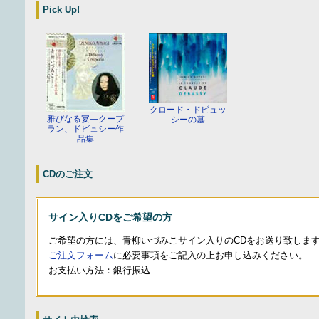
Pick Up!
クロード・ドビュッ
雅びなる宴—クープ
シーの墓
ラン、ドビュシー作
品集
CDのご注文
サイン入りCDをご希望の方
ご希望の方には、青柳いづみこサイン入りのCDをお送り致しま
ご注文フォーム
に必要事項をご記入の上お申し込みください。
お支払い方法：銀行振込