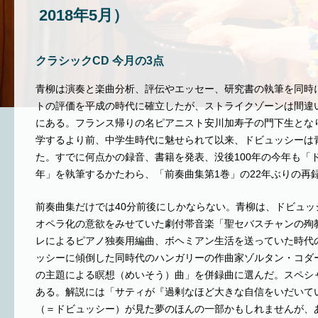
2018年5月）
クラシックCD 今月の3点
青柳は演奏と楽曲分析、評伝やエッセー、研究書の執筆を同時
トの評価を平成の時代に確立したが、ストライクゾーンは間違
にある。フランス帰りの名ピアニスト安川加寿子の門下生とな
学するより前、中学生時代に魅せられて以来、ドビュッシーは
た。すでに何点かの録音、書籍を発表、没後100年の今年も「
年」を執筆するかたわら、「前奏曲集第1巻」の22年ぶりの再
前奏曲集だけでは40分前後にしかならない。青柳は、ドビュッ
オペラ化の意欲をみせていた劇付帯音楽「聖セバスチャンの殉
レによるピアノ独奏用編曲、ボヘミアン生活を送っていた時代
ッシーに傾倒した同時代のハンガリーの作曲家ゾルタン・コダ
の主題による瞑想（めいそう）曲」を併録曲に選んだ。スペシ
ある。解説には「サティが『過剰なほど大きな自信をいだいて
（＝ドビュッシー）が見た夢のほんの一部かもしれませんが、