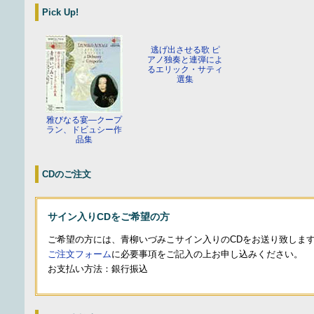
Pick Up!
逃げ出させる歌 ピ
アノ独奏と連弾によ
るエリック・サティ
選集
雅びなる宴—クープ
ラン、ドビュシー作
品集
CDのご注文
サイン入りCDをご希望の方
ご希望の方には、青柳いづみこサイン入りのCDをお送り致しま
ご注文フォーム
に必要事項をご記入の上お申し込みください。
お支払い方法：銀行振込