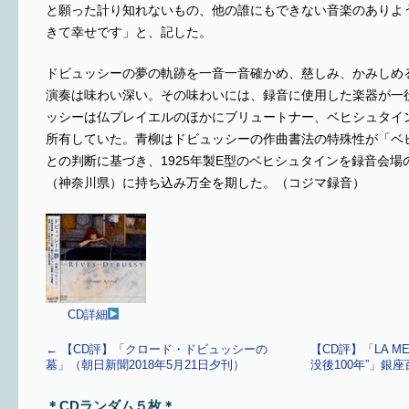
と願った計り知れないもの、他の誰にもできない音楽のありよ
きて幸せです」と、記した。
ドビュッシーの夢の軌跡を一音一音確かめ、慈しみ、かみしめ
演奏は味わい深い。その味わいには、録音に使用した楽器が一
ッシーは仏プレイエルのほかにブリュートナー、ベヒシュタイ
所有していた。青柳はドビュッシーの作曲書法の特殊性が「ベ
との判断に基づき、1925年製E型のベヒシュタインを録音会
（神奈川県）に持ち込み万全を期した。（コジマ録音）
CD詳細
←
【CD評】「クロード・ドビュッシーの
【CD評】「LA 
墓」（朝日新聞2018年5月21日夕刊）
没後100年”」銀座
＊CDランダム５枚＊