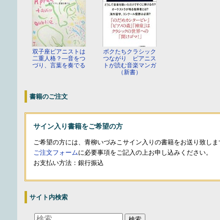
双子座ピアニストは
ボクたちクラシック
二重人格？—音をつ
つながり ピアニス
づり、言葉を奏でる
トが読む音楽マンガ
（新書）
書籍のご注文
サイン入り書籍をご希望の方
ご希望の方には、青柳いづみこサイン入りの書籍をお送り致しま
ご注文フォーム
に必要事項をご記入の上お申し込みください。
お支払い方法：銀行振込
サイト内検索