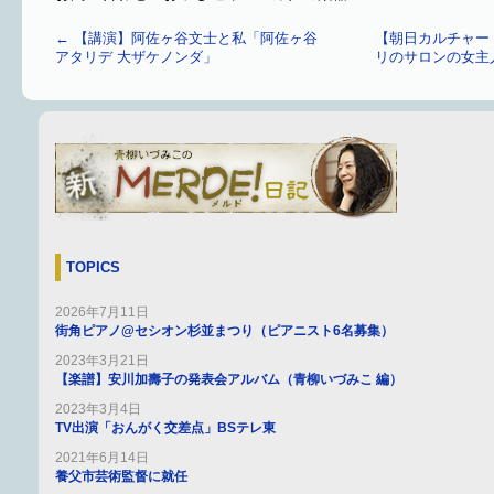
←
【講演】阿佐ヶ谷文士と私「阿佐ヶ谷
【朝日カルチャー
アタリデ 大ザケノンダ」
リのサロンの女主
TOPICS
2026年7月11日
街角ピアノ@セシオン杉並まつり（ピアニスト6名募集）
2023年3月21日
【楽譜】安川加壽子の発表会アルバム（青柳いづみこ 編）
2023年3月4日
TV出演「おんがく交差点」BSテレ東
2021年6月14日
養父市芸術監督に就任