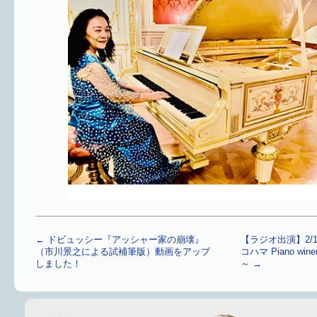
←
ドビュッシー『アッシャー家の崩壊』
【ラジオ出演】2/13＆
（市川景之による試補筆版）動画をアップ
コハマ Piano w
しました！
～
→