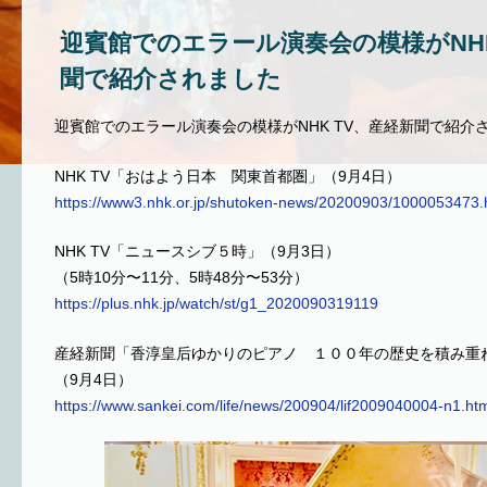
迎賓館でのエラール演奏会の模様がNHK
聞で紹介されました
迎賓館でのエラール演奏会の模様がNHK TV、産経新聞で紹介
NHK TV「おはよう日本 関東首都圏」（9月4日）
https://www3.nhk.or.jp/shutoken-news/20200903/1000053473.
NHK TV「ニュースシブ５時」（9月3日）
（5時10分〜11分、5時48分〜53分）
https://plus.nhk.jp/watch/st/g1_2020090319119
産経新聞「香淳皇后ゆかりのピアノ １００年の歴史を積み重
（9月4日）
https://www.sankei.com/life/news/200904/lif2009040004-n1.ht