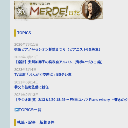
TOPICS
2026年7月11日
街角ピアノ@セシオン杉並まつり（ピアニスト6名募集）
2023年3月21日
【楽譜】安川加壽子の発表会アルバム（青柳いづみこ 編）
2023年3月4日
TV出演「おんがく交差点」BSテレ東
2021年6月14日
養父市芸術監督に就任
2021年2月13日
【ラジオ出演】2/13＆2/20 18:45〜 FMヨコハマ Piano winery ～響
TOPICS一覧
執筆・記事 新着３件