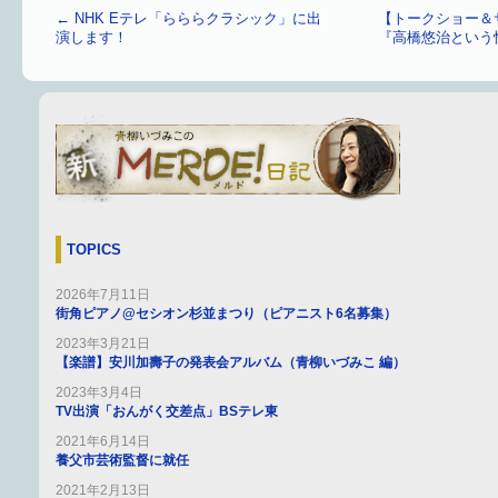
←
NHK Eテレ「らららクラシック」に出
【トークショー＆
演します！
『高橋悠治という
TOPICS
2026年7月11日
街角ピアノ@セシオン杉並まつり（ピアニスト6名募集）
2023年3月21日
【楽譜】安川加壽子の発表会アルバム（青柳いづみこ 編）
2023年3月4日
TV出演「おんがく交差点」BSテレ東
2021年6月14日
養父市芸術監督に就任
2021年2月13日