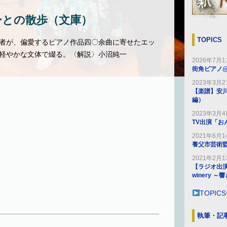
ーとの散歩（文庫）
TOPICS
者が、偏愛するピアノ作品四〇余曲に寄せたエッ
軽やかな文体で綴る。〈解説〉小沼純一
2026年7月1
街角ピアノ
2023年3月2
【楽譜】安
編）
2023年3月
TV出演「お
2021年6月1
養父市芸術
2021年2月1
【ラジオ出演】2
winery 
TOPIC
執筆・記