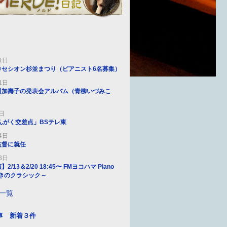
1日
@セシオン杉並まつり（ピアニスト6名募集）
1日
川加壽子の発表会アルバム（青柳いづみこ
4日
んがく交差点」BSテレ東
4日
監督に就任
3日
/13＆2/20 18:45〜 FMヨコハマ Piano
～響きのクラシック～
S一覧
事 新着３件