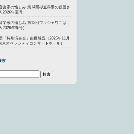
音楽家の愉しみ 第14回杉並界隈の鰻屋さ
2026年夏号）
音楽家の愉しみ 第13回ワルシャワごは
2026年春号）
団「特別演奏会」曲目解説（2025年11月
00 東京オペラシティコンサートホール）
検索