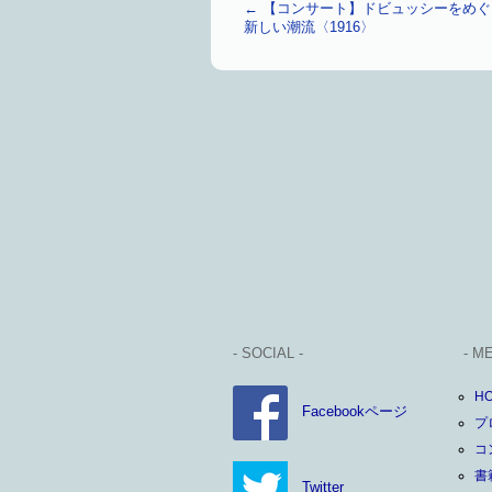
←
【コンサート】ドビュッシーをめぐ
新しい潮流〈1916〉
- SOCIAL -
- M
H
Facebookページ
プ
コ
書
Twitter