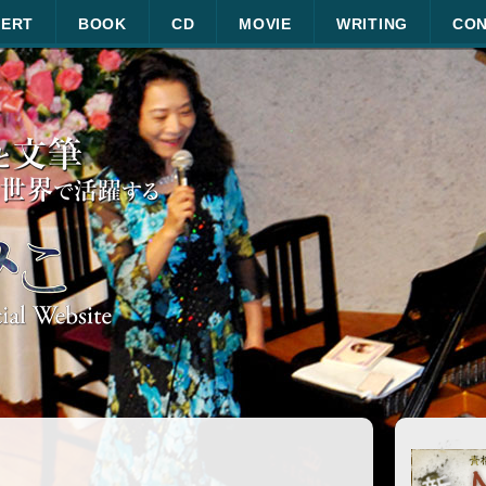
ERT
BOOK
CD
MOVIE
WRITING
CO