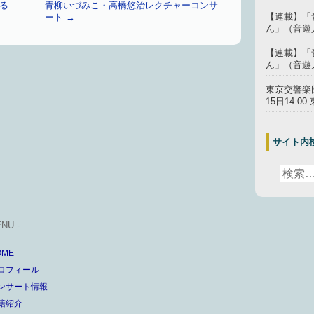
る
青柳いづみこ・高橋悠治レクチャーコンサ
【連載】「
ート
→
ん」（音遊人
【連載】「
ん」（音遊人
東京交響楽
15日14:
サイト内
ENU -
OME
ロフィール
ンサート情報
籍紹介