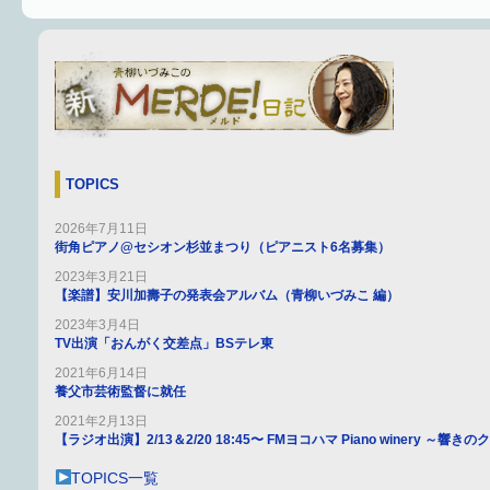
TOPICS
2026年7月11日
街角ピアノ@セシオン杉並まつり（ピアニスト6名募集）
2023年3月21日
【楽譜】安川加壽子の発表会アルバム（青柳いづみこ 編）
2023年3月4日
TV出演「おんがく交差点」BSテレ東
2021年6月14日
養父市芸術監督に就任
2021年2月13日
【ラジオ出演】2/13＆2/20 18:45〜 FMヨコハマ Piano winery ～響
TOPICS一覧