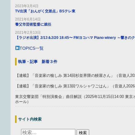
2023年3月4日
TV出演「おんがく交差点」BSテレ東
2021年6月14日
養父市芸術監督に就任
2021年2月13日
【ラジオ出演】2/13＆2/20 18:45〜 FMヨコハマ Piano winery ～響
TOPICS一覧
執筆・記事 新着３件
【連載】「音楽家の愉しみ 第14回杉並界隈の鰻屋さん」（音遊人20
【連載】「音楽家の愉しみ 第13回ワルシャワごはん」（音遊人202
東京交響楽団「特別演奏会」曲目解説（2025年11月15日14:00 
ホール）
サイト内検索