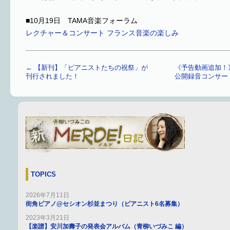
■10月19日 TAMA音楽フォーラム
レクチャー＆コンサート フランス音楽の楽しみ
←
【新刊】「ピアニストたちの祝祭」が
《予告動画追加！
刊行されました！
公開録音コンサー
TOPICS
2026年7月11日
街角ピアノ@セシオン杉並まつり（ピアニスト6名募集）
2023年3月21日
【楽譜】安川加壽子の発表会アルバム（青柳いづみこ 編）