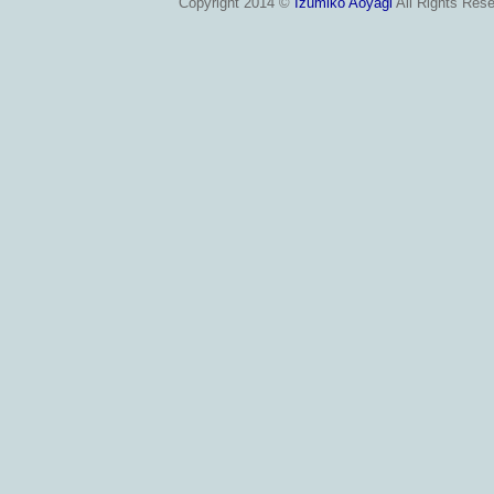
Copyright 2014 ©
Izumiko Aoyagi
All Rights Rese