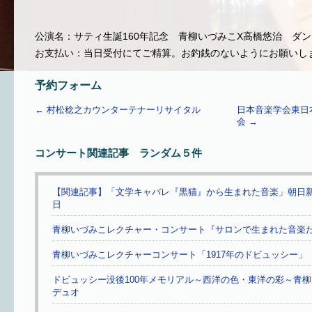
公演名：サティ生誕160年記念 青柳いづみこX高橋悠治 ダ
お支払い：当日受付にてご精算。お釣銭のないようにお願いし
予約フォーム
←
村松稔之カウンターテナーリサイタル
日本音楽学会東日本
会
→
コンサート関連記事 ランダム５件
【関連記事】「文学キャバレ『黒猫』から生まれた音楽」朝日新聞 
日
青柳いづみこレクチャー・コンサート『サロンで生まれた音楽
青柳いづみこレクチャーコンサート「1917年のドビュッシー」
ドビュッシー没後100年メモリアル～西洋の色・東洋の彩～青
デュオ