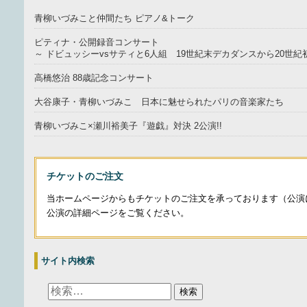
青柳いづみこと仲間たち ピアノ&トーク
ピティナ・公開録音コンサート
～ ドビュッシーvsサティと6人組 19世紀末デカダンスから20世
高橋悠治 88歳記念コンサート
大谷康子・青柳いづみこ 日本に魅せられたパリの音楽家たち
青柳いづみこ×瀬川裕美子『遊戯』対決 2公演!!
チケットのご注文
当ホームページからもチケットのご注文を承っております（公演
公演の詳細ページをご覧ください。
サイト内検索