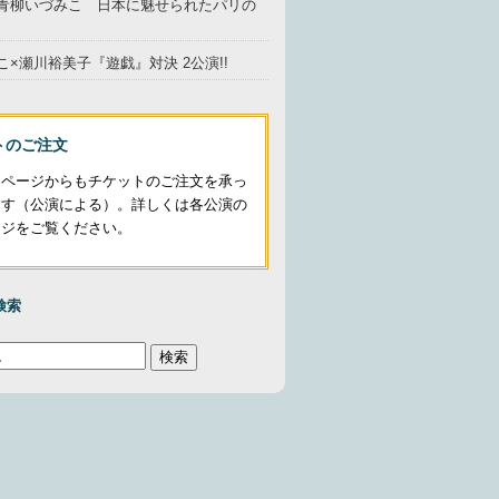
青柳いづみこ 日本に魅せられたパリの
×瀬川裕美子『遊戯』対決 2公演!!
トのご注文
ムページからもチケットのご注文を承っ
ます（公演による）。詳しくは各公演の
ージをご覧ください。
検索