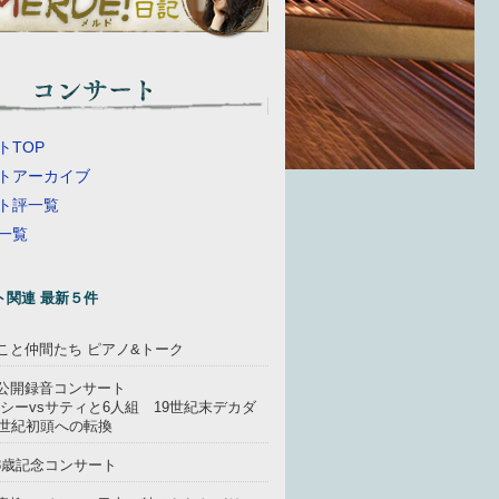
トTOP
トアーカイブ
ト評一覧
一覧
ト関連 最新５件
こと仲間たち ピアノ&トーク
公開録音コンサート
シーvsサティと6人組 19世紀末デカダ
0世紀初頭への転換
88歳記念コンサート