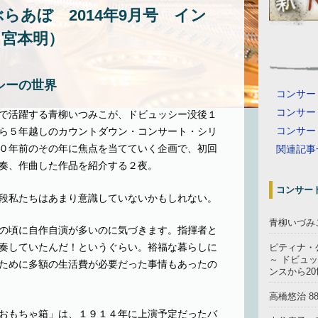
ぶらあぼ 2014年9月号 イン
：宮本明）
シーの世界
コンサー
コンサー
で活躍する青柳いつみこが、ドビュッシー没後１
コンサー
ら５年越しのカウントダウン・コンサート・シリ
０年前のその年に焦点を当てていく企画で、初回
関連記事
奏、作曲した作品を紹介する２夜。
コンサー
段私たちはあまり意識していないかもしれない。
青柳いづみ
の頃に自作自演が多いのに気づきます。指揮者と
奏していたんだ！というぐらい。裕福な暮らしに
ピティナ・
～ ドビュッ
ために多額の生活費が必要だった事情もあったの
ンスから2
高橋悠治 
おもちゃ箱」は、１９１４年に上演予定だったバ