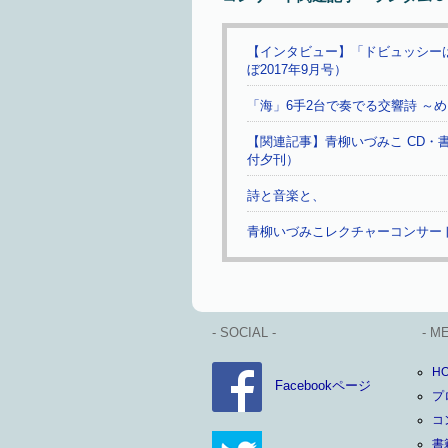
【インタビュー】「ドビュッシー
ぼ2017年9月号）
「海」6手2台で奏でる交響詩 ～
【関連記事】青柳いづみこ CD・書
付夕刊）
詩と音楽と、
青柳いづみこレクチャーコンサー
- SOCIAL -
- M
H
Facebookページ
プ
コ
書