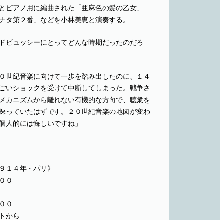
とピアノ用に編曲された「亜麻色の髪の乙女」
ナタ第２番」などを小林美恵と演奏する。
ドビュッシーにとってどんな時期だったのだろ
０世紀音楽に向けて一歩を踏み出したのに、１４
ごいショックを受けて中断してしまった。戦争さ
メカニズムから離れない有機的な方向で、聴衆を
探っていたはずです。２０世紀音楽の地図が変わ
個人的には悔しいですね」
９１４年・パリ》
００
００
トから