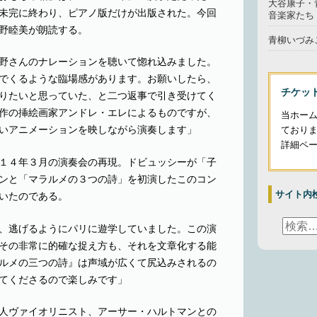
大谷康子・
未完に終わり、ピアノ版だけが出版された。今回
音楽家たち
野睦美が朗読する。
青柳いづみこ
野さんのナレーションを聴いて惚れ込みました。
でくるような臨場感があります。お願いしたら、
チケッ
りたいと思っていた、と二つ返事で引き受けてく
作の挿絵画家アンドレ・エレによるものですが、
当ホー
いアニメーションを映しながら演奏します」
ており
詳細ペ
１４年３月の演奏会の再現。ドビュッシーが「子
ンと「マラルメの３つの詩」を初演したこのコン
サイト内
いたのである。
、逃げるようにパリに遊学していました。この演
その非常に的確な捉え方も、それを文章化する能
ルメの三つの詩』は声域が広くて尻込みされるの
てくださるので楽しみです」
人ヴァイオリニスト、アーサー・ハルトマンとの