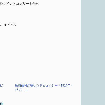
ジョイントコンサートから
６−９７５５
ビ
島崎藤村が聴いたドビュッシー〈1914年・
潮
パリ〉
→
件