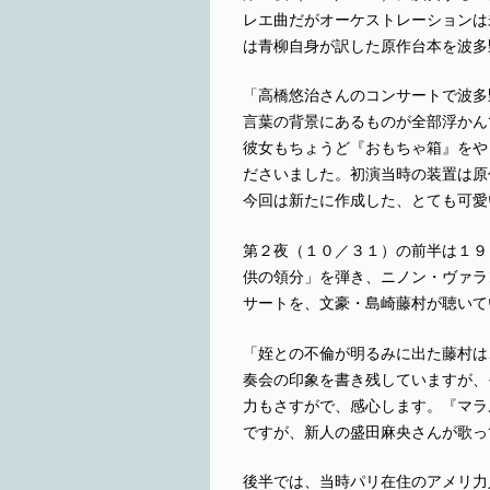
レエ曲だがオーケストレーションは
は青柳自身が訳した原作台本を波多
「高橋悠治さんのコンサートで波多
言葉の背景にあるものが全部浮かん
彼女もちょうど『おもちゃ箱』をや
ださいました。初演当時の装置は原
今回は新たに作成した、とても可愛
第２夜（１０／３１）の前半は１９
供の領分」を弾き、ニノン・ヴァラ
サートを、文豪・島崎藤村が聴いて
「姪との不倫が明るみに出た藤村は
奏会の印象を書き残していますが、
力もさすがで、感心します。『マラ
ですが、新人の盛田麻央さんが歌っ
後半では、当時パリ在住のアメリ力