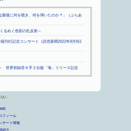
は最後に何を聴き、何を弾いたのか？」（ぶらあ
めくるめく色彩の乱反射～
籍刊行記念コンサート（読売新聞2022年9月9日
ト 世界初録音６手２台版「海」リリース記念
ENU -
OME
ロフィール
ンサート情報
籍紹介