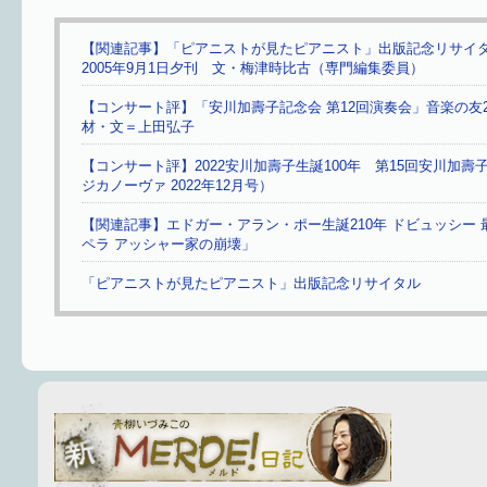
【関連記事】「ピアニストが見たピアニスト」出版記念リサ
2005年9月1日夕刊 文・梅津時比古（専門編集委員）
【コンサート評】「安川加壽子記念会 第12回演奏会」音楽の友20
材・文＝上田弘子
【コンサート評】2022安川加壽子生誕100年 第15回安川加
ジカノーヴァ 2022年12月号）
【関連記事】エドガー・アラン・ポー生誕210年 ドビュッシー
ペラ アッシャー家の崩壊」
「ピアニストが見たピアニスト」出版記念リサイタル