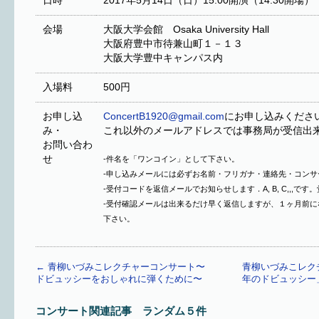
日時
2017年5月14日（日）15:00開演（14:30開場）
会場
大阪大学会館 Osaka University Hall
大阪府豊中市待兼山町１－１３
大阪大学豊中キャンパス内
入場料
500円
お申し込
ConcertB1920@gmail.com
にお申し込みくださ
み・
これ以外のメールアドレスでは事務局が受信出
お問い合わ
せ
-件名を「ワンコイン」として下さい。
-申し込みメールには必ずお名前・フリガナ・連絡先・コン
-受付コードを返信メールでお知らせします．A, B, C,,,で
-受付確認メールは出来るだけ早く返信しますが、１ヶ月前
下さい。
←
青柳いづみこレクチャーコンサート〜
青柳いづみこレクチ
ドビュッシーをおしゃれに弾くために〜
年のドビュッシー
コンサート関連記事 ランダム５件