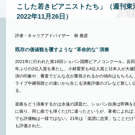
こした若きピアニストたち」（週刊東
2022年11月26日）
評者・キャリアアドバイザー 林 雅彦
既存の価値観を覆すような “革命的な” 演奏
2021年に行われた第18回ショパン国際ピアノコンクール。反
年ぶりの2位入賞を果たし、小林愛実も4位入賞と日本人が大健
演の印象や、審査でどんな点が重視されるかの傾向はもちろん
ライブ中継視聴との違いから生じる演奏評価のズレなど新しい
る。
楽曲をどう演奏するかは永遠の課題だ。ショパン自身は即興を
に操り、同じ曲でも弾くたびに違ったというが、著者によれば
でも評価軸は一様ではない。21年は「楽譜に忠実」なことだけ
も評価された。