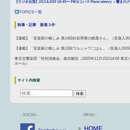
【ラジオ出演】2/13＆2/20 18:45〜 FMヨコハマ Piano winery ～響
TOPICS一覧
執筆・記事 新着３件
【連載】「音楽家の愉しみ 第14回杉並界隈の鰻屋さん」（音遊人20
【連載】「音楽家の愉しみ 第13回ワルシャワごはん」（音遊人202
東京交響楽団「特別演奏会」曲目解説（2025年11月15日14:00 
ホール）
サイト内検索
- SOCIAL -
- MENU -
HOME