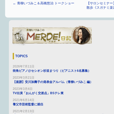
←
青柳いづみこ＆高橋悠治 トークショー
【サロンセミナー
散歩《スガナミ楽
TOPICS
2026年7月11日
街角ピアノ@セシオン杉並まつり（ピアニスト6名募集）
2023年3月21日
【楽譜】安川加壽子の発表会アルバム（青柳いづみこ 編）
2023年3月4日
TV出演「おんがく交差点」BSテレ東
2021年6月14日
養父市芸術監督に就任
2021年2月13日