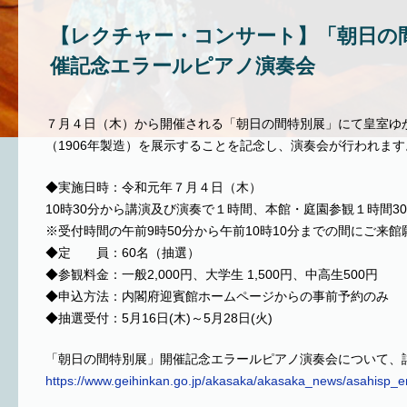
【レクチャー・コンサート】「朝日の
催記念エラールピアノ演奏会
７月４日（木）から開催される「朝日の間特別展」にて皇室ゆ
（1906年製造）を展示することを記念し、演奏会が行われます
◆実施日時：令和元年７月４日（木）
10時30分から講演及び演奏で１時間、本館・庭園参観１時間3
※受付時間の午前9時50分から午前10時10分までの間にご来
◆定 員：60名（抽選）
◆参観料金：一般2,000円、大学生 1,500円、中高生500円
◆申込方法：内閣府迎賓館ホームページからの事前予約のみ
◆抽選受付：5月16日(木)～5月28日(火)
「朝日の間特別展」開催記念エラールピアノ演奏会について、
https://www.geihinkan.go.jp/akasaka/akasaka_news/asahisp_e